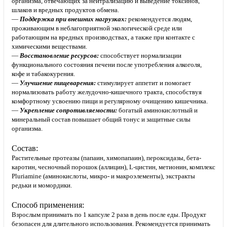
организма, отвечающих за нейтрализацию и выведение токсинов,
шлаков и вредных продуктов обмена.
—
Поддержка при внешних нагрузках:
рекомендуется людям,
проживающим в неблагоприятной экологической среде или
работающим на вредных производствах, а также при контакте с
химическими веществами.
—
Восстановление ресурсов:
способствует нормализации
функционального состояния печени после употребления алкоголя,
кофе и табакокурения.
—
Улучшение пищеварения:
стимулирует аппетит и помогает
нормализовать работу желудочно-кишечного тракта, способствуя
комфортному усвоению пищи и регулярному очищению кишечника.
—
Укрепление сопротивляемости:
богатый аминокислотный и
минеральный состав повышает общий тонус и защитные силы
организма.
Состав:
Растительные протеазы (папаин, химопапаин), пероксидазы, бета-
каротин, чесночный порошок (аллицин), L-цистин, метионин, комплекс
Pluriamine (аминокислоты, микро- и макроэлементы), экстракты
редьки и момордики.
Способ применения:
Взрослым принимать по 1 капсуле 2 раза в день после еды. Продукт
безопасен для длительного использования. Рекомендуется принимать