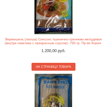
Вермишель (лапша) Синсонг, пшенично-гречнево-желудевая
(внутри пакетики с прекрасным соусом)- 750 гр. Пр-во Корея.
1.200,00 руб.
НА СТРАНИЦУ ТОВАРА