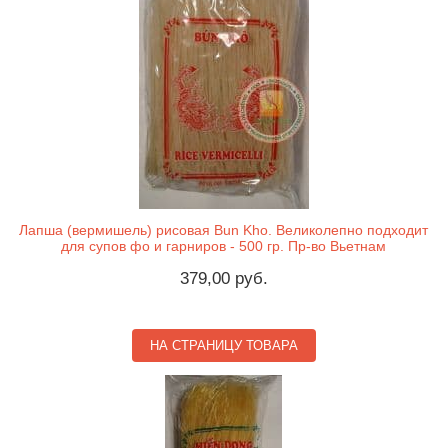
Лапша (вермишель) рисовая Bun Kho. Великолепно подходит
для супов фо и гарниров - 500 гр. Пр-во Вьетнам
379,00 руб.
НА СТРАНИЦУ ТОВАРА