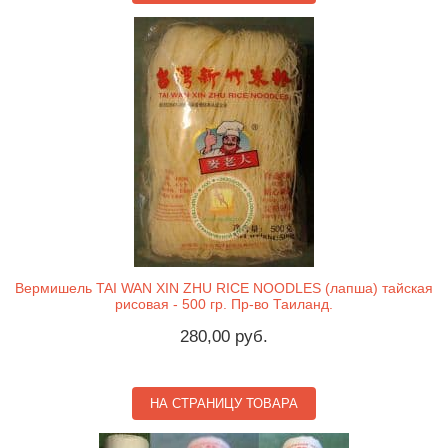
Вермишель TAI WAN XIN ZHU RICE NOODLES (лапша) тайская
рисовая - 500 гр. Пр-во Таиланд.
280,00 руб.
НА СТРАНИЦУ ТОВАРА