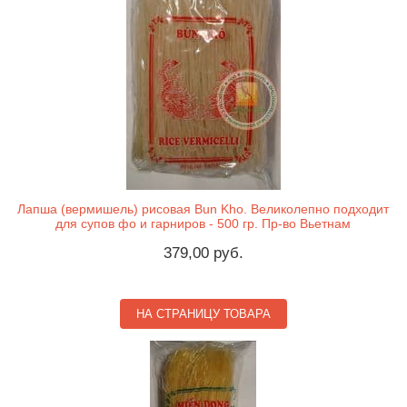
Лапша (вермишель) рисовая Bun Kho. Великолепно подходит
для супов фо и гарниров - 500 гр. Пр-во Вьетнам
379,00 руб.
НА СТРАНИЦУ ТОВАРА