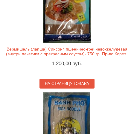
Вермишель (лапша) Синсонг, пшенично-гречнево-желудевая
(внутри пакетики с прекрасным соусом)- 750 гр. Пр-во Корея.
1.200,00 руб.
НА СТРАНИЦУ ТОВАРА