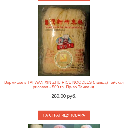
Вермишель TAI WAN XIN ZHU RICE NOODLES (лапша) тайская
рисовая - 500 гр. Пр-во Таиланд.
280,00 руб.
НА СТРАНИЦУ ТОВАРА