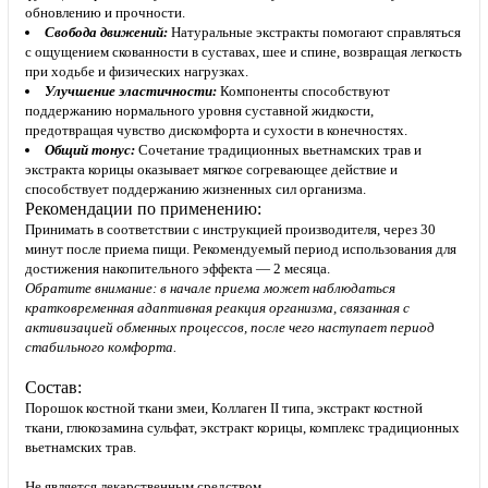
обновлению и прочности.
Свобода движений:
Натуральные экстракты помогают справляться
с ощущением скованности в суставах, шее и спине, возвращая легкость
при ходьбе и физических нагрузках.
Улучшение эластичности:
Компоненты способствуют
поддержанию нормального уровня суставной жидкости,
предотвращая чувство дискомфорта и сухости в конечностях.
Общий тонус:
Сочетание традиционных вьетнамских трав и
экстракта корицы оказывает мягкое согревающее действие и
способствует поддержанию жизненных сил организма.
Рекомендации по применению:
Принимать в соответствии с инструкцией производителя, через 30
минут после приема пищи. Рекомендуемый период использования для
достижения накопительного эффекта — 2 месяца.
Обратите внимание: в начале приема может наблюдаться
кратковременная адаптивная реакция организма, связанная с
активизацией обменных процессов, после чего наступает период
стабильного комфорта.
Состав:
Порошок костной ткани змеи, Коллаген II типа, экстракт костной
ткани, глюкозамина сульфат, экстракт корицы, комплекс традиционных
вьетнамских трав.
Не является лекарственным средством.