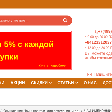
+7(499)
c 9.00 до 20.0
 5% с каждой
+84123312037
c 12.00 до 24.
Вы можете сде
упки
чтобы сэконми
Узнать подробнее...
Напишите
КИ
АКЦИИ
СКИДКИ
СТАТЬИ
О НАС
ДОС
/
Очищающие Чаи и напитки, для похудения, и др.
/ ЧАЙ ИМБИРНЫЙ С 