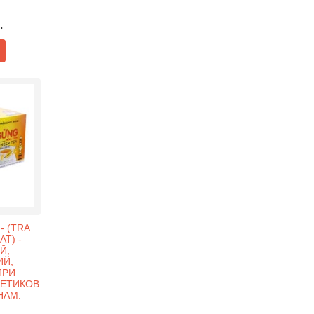
.
- (TRA
T) -
Й,
Й,
ПРИ
КЕТИКОВ
НАМ.