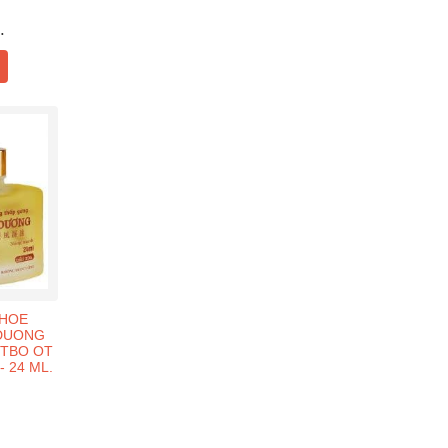
.
НОЕ
 DUONG
ТВО ОТ
 24 ML.