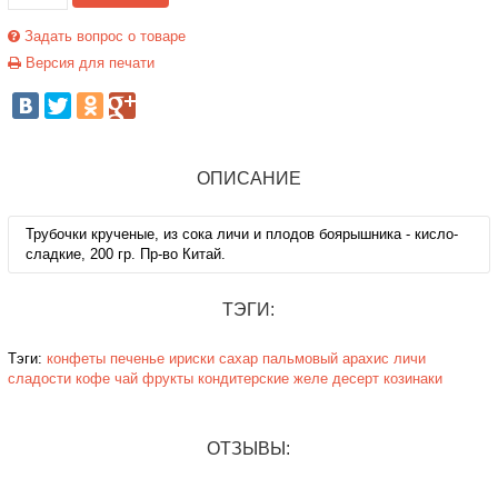
Задать вопрос о товаре
Версия для печати
ОПИСАНИЕ
Трубочки крученые, из сока личи и плодов боярышника - кисло-
сладкие, 200 гр. Пр-во Китай.
ТЭГИ:
Тэги:
конфеты
печенье
ириски
сахар
пальмовый
арахис
личи
сладости
кофе
чай
фрукты
кондитерские
желе
десерт
козинаки
ОТЗЫВЫ: