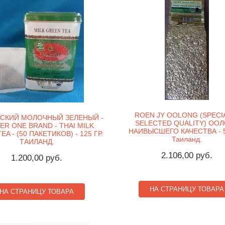
ROEN JY OOLONG (SPECI
ЙСКИЙ МОЛОЧНЫЙ ЗЕЛЕНЫЙ -
SELECTED QUALITY) ОО
R ONE BRAND - THAI MILK
НАИВЫСШЕГО КАЧЕСТВА - 5
A - (50 ПАКЕТИКОВ) - 125 ГР.
Таиланд.
ТАИЛАНД.
2.106,00 руб.
1.200,00 руб.
НА СТРАНИЦУ ТОВАРА
НА СТРАНИЦУ ТОВАРА