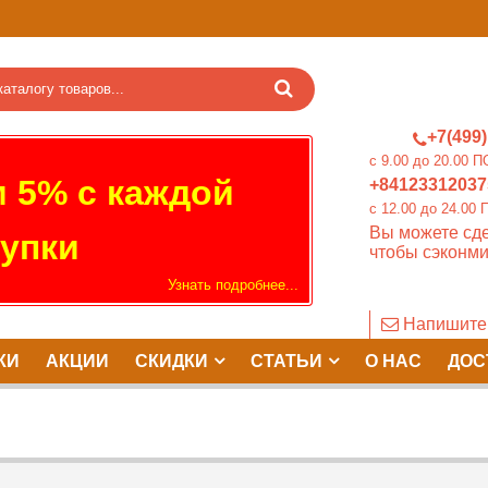
+7(499)
c 9.00 до 20.0
 5% с каждой
+84123312037
c 12.00 до 24.
Вы можете сде
упки
чтобы сэконми
Узнать подробнее...
Напишите
КИ
АКЦИИ
СКИДКИ
СТАТЬИ
О НАС
ДОС