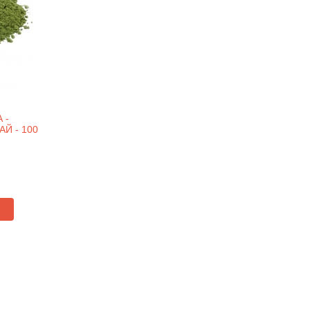
 -
Й - 100