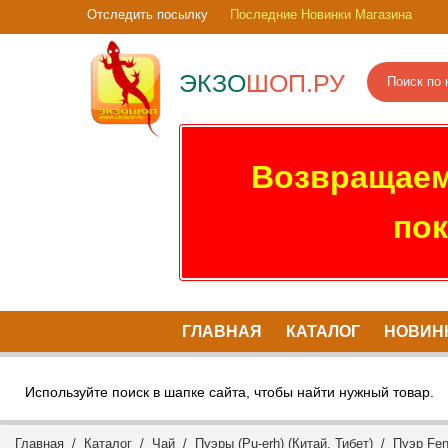
Отследить посылку
Последние Новинки Магазина
ЭКЗО
ШОП.РУ
Возвращаем
пок
ГЛАВНАЯ
КАТАЛОГ
НОВИН
Используйте поиск в шапке сайта, чтобы найти нужный товар.
Главная
/
Каталог
/
Чай
/
Пуэры (Pu-erh) (Китай, Тибет)
/ Пуэр Feng