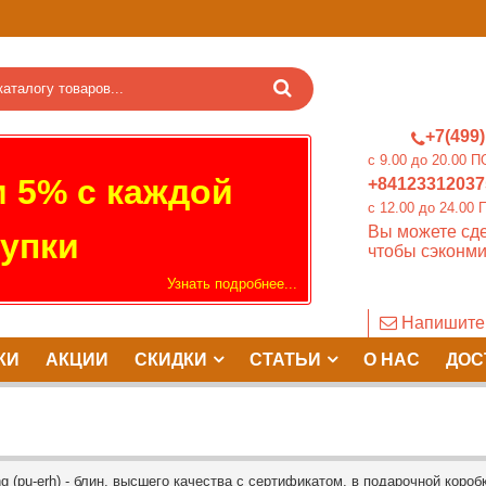
+7(499)
c 9.00 до 20.0
 5% с каждой
+84123312037
c 12.00 до 24.
Вы можете сде
упки
чтобы сэконми
Узнать подробнее...
Напишите
КИ
АКЦИИ
СКИДКИ
СТАТЬИ
О НАС
ДОС
 (pu-erh) - блин, высшего качества с сертификатом, в подарочной коробк