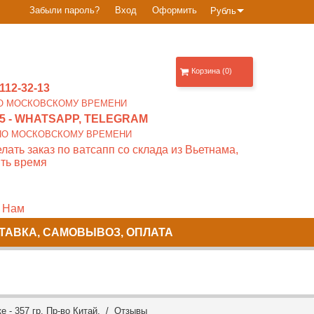
Забыли пароль?
Вход
Оформить
Рубль
Корзина (0)
112-32-13
0 ПО МОСКОВСКОМУ ВРЕМЕНИ
5
- WHATSAPP, TELEGRAM
00 ПО МОСКОВСКОМУ ВРЕМЕНИ
лать заказ по ватсапп со склада из Вьетнама,
ть время
 Нам
ТАВКА, САМОВЫВОЗ, ОПЛАТА
е - 357 гр. Пр-во Китай. /
Отзывы