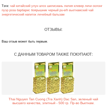
Тэги:
чай
китайский
улун
алоэ
шилисиань
лилия
клевер
личи
оолонг
пуэр
роза
барбарис
боярышник
черный
pu-erh
вьетнамский чай
энергетический
напиток
лечебный
бальзам
ОТЗЫВЫ:
Ваш отзыв может быть первым.
С ДАННЫМ ТОВАРОМ ТАКЖЕ ПОКУПАЮТ:
Thai Nguyen Tan Cuong (Tra Xanh) Dac San, зеленый чай
высшего качества, элитный - 500 гр. Пр-во Вьетнам.