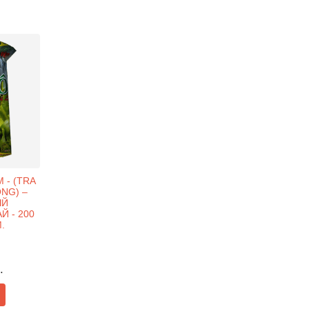
 - (TRA
NG) –
ЫЙ
 - 200
.
.