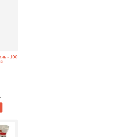
нь - 100
й.
.