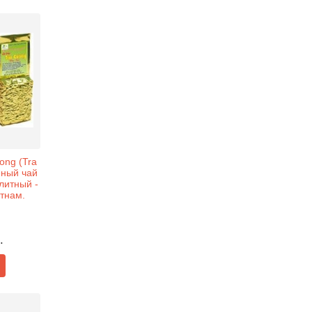
ong (Tra
еный чай
литный -
етнам.
.