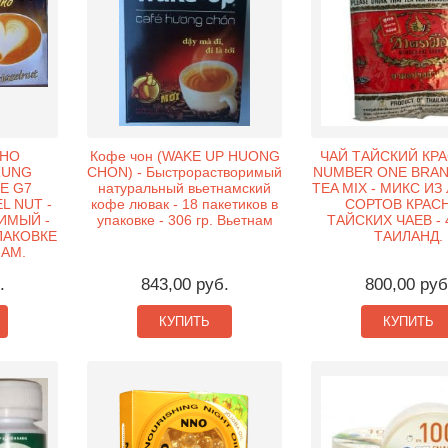
ИНО
Кофе чон (WAKE UP HUONG
ЧАЙ ТАЙСКИЙ КРА
RUNG
CHON) - Быстрорастворимый
NUMBER ONE BRAND
E G7
натуральный вьетнамский
TEA MIX - МИКС И
L NUT -
кофе лювак - 18 пакетиков в
СОРТОВ КРАС
ИМЫЙ -
упаковке - 306 гр. Вьетнам
ТАЙСКИХ ЧАЕВ - 4
ПАКОВКЕ
ТАИЛАНД.
НАМ.
.
843,00 руб.
800,00 руб
КУПИТЬ
КУПИТЬ