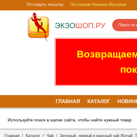
Отследить посылку
Последние Новинки Магазина
ЭКЗО
ШОП.РУ
Возвращаем
пок
ГЛАВНАЯ
КАТАЛОГ
НОВИН
Используйте поиск в шапке сайта, чтобы найти нужный товар.
Главная
/
Каталог
/
Чай
/
Зеленый, черный и красный чай (Китай, Т