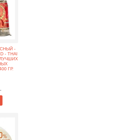
СНЫЙ -
 - THAI
З ЛУЧШИХ
НЫХ
00 ГР.
.