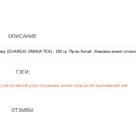
ОПИСАНИЕ
жу (GUANGXI JINHUA TEA) - 100 гр. Пр-во Китай. Упаковка может отлич
ТЭГИ:
э
чай
китайский
улун
тегуаньинь
оолонг
пуэр
pu-erh
вьетнамский чай
ОТЗЫВЫ: