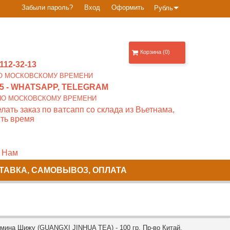
Забыли пароль?
Вход
Оформить
Рубль
Корзина (0)
112-32-13
0 ПО МОСКОВСКОМУ ВРЕМЕНИ
5
- WHATSAPP, TELEGRAM
00 ПО МОСКОВСКОМУ ВРЕМЕНИ
лать заказ по ватсапп со склада из Вьетнама,
ть время
 Нам
ТАВКА, САМОВЫВОЗ, ОПЛАТА
мина Шижу (GUANGXI JINHUA TEA) - 100 гр. Пр-во Китай.