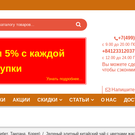
+7(499)
c 9.00 до 20.0
 5% с каждой
+84123312037
c 12.00 до 24.
Вы можете сде
упки
чтобы сэконми
Узнать подробнее...
Напишите
КИ
АКЦИИ
СКИДКИ
СТАТЬИ
О НАС
ДОС
ибет, Таиланд, Корея)
/ Зеленый элитный китайский чай с цветками жас