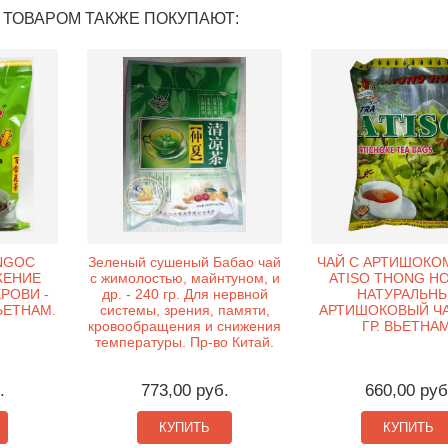
 ТОВАРОМ ТАКЖЕ ПОКУПАЮТ:
NGOC
Зеленый сушеный Бабао чай
ЧАЙ С АРТИШОКОМ
ЖЕНИЕ
с жимолостью, майнтуном, и
ATISO THONG HO
РОВИ -
др. - 240 гр. Для нервной
НАТУРАЛЬН
ЬЕТНАМ.
системы, зрения, памяти,
АРТИШОКОВЫЙ ЧАЙ
кровообращения и снижения
ГР. ВЬЕТНАМ
температуры. Пр-во Китай.
.
773,00 руб.
660,00 руб
КУПИТЬ
КУПИТЬ