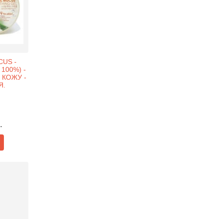
CUS -
100%) -
КОЖУ -
Я.
.