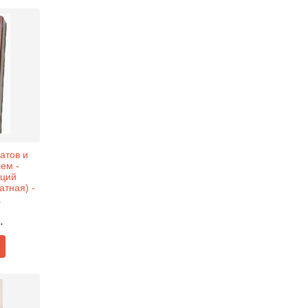
атов и
ем -
еций
атная) -
.
.