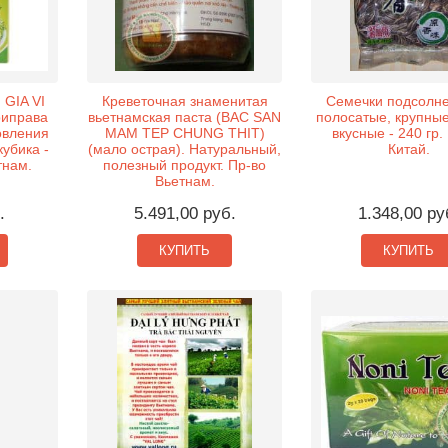
GIA VI
Креветочная знаменитая
Семечки подсолне
риправа
вьетнамская паста (BAC SAN
полосатые, крупные
овления
MAM TEP CHUNG THIT)
вкусные - 240 гр.
кубика -
(мало острая). Натуральный,
Китай.
тнам.
полезный продукт. Пр-во
Вьетнам.
.
5.491,00 руб.
1.348,00 ру
КУПИТЬ
КУПИТЬ