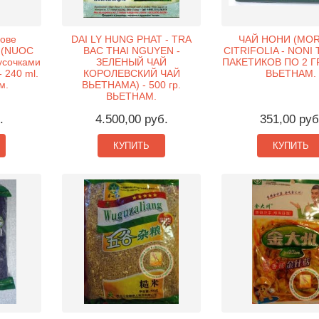
нове
DAI LY HUNG PHAT - TRA
ЧАЙ НОНИ (MOR
д (NUOC
BAC THAI NGUYEN -
CITRIFOLIA - NONI T
усочками
ЗЕЛЕНЫЙ ЧАЙ
ПАКЕТИКОВ ПО 2 ГР. 
- 240 ml.
КОРОЛЕВСКИЙ ЧАЙ
ВЬЕТНАМ.
м.
ВЬЕТНАМА) - 500 гр.
ВЬЕТНАМ.
.
4.500,00 руб.
351,00 руб
КУПИТЬ
КУПИТЬ