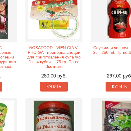
 -
NOSAFOOD - VIEN GIA VI
Соус чили чесночн
шеные
PHO GA - приправа специи
Su - 250 ml. Пр-во 
 специи
для приготовления супа Фо
куриного
Га - 4 кубика - 75 гр. Пр-во
етнам.
Вьетнам.
.
280,00 руб.
267,00 руб
КУПИТЬ
КУПИТЬ