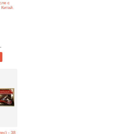
сле с
 Китай.
.
ес) - 38