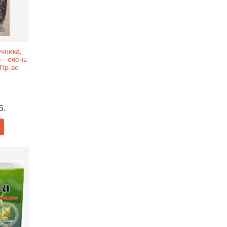
чника,
 - очень
 Пр-во
б.