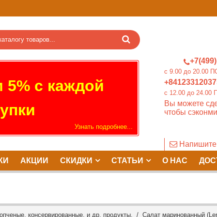
+7(499)
c 9.00 до 20.0
 5% с каждой
+84123312037
c 12.00 до 24.
Вы можете сде
упки
чтобы сэконми
Узнать подробнее...
Напишите
КИ
АКЦИИ
СКИДКИ
СТАТЬИ
О НАС
ДОС
опченые, консервированные, и др. продукты.
/ Салат маринованный (Leng