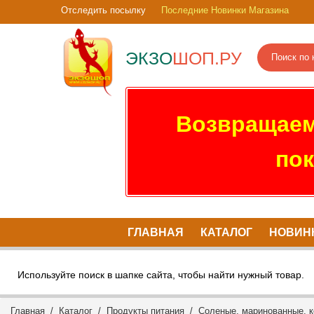
Отследить посылку
Последние Новинки Магазина
ЭКЗО
ШОП.РУ
Возвращаем
пок
ГЛАВНАЯ
КАТАЛОГ
НОВИН
Используйте поиск в шапке сайта, чтобы найти нужный товар.
Главная
/
Каталог
/
Продукты питания
/
Соленые, маринованные, к