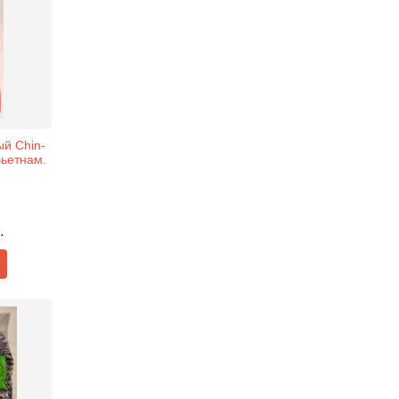
ый Chin-
Вьетнам.
.