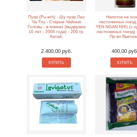
Пуэр (Pu-erh) - Шу пуэр Лао
Напиток на ос
Ча Тоу - Старые Чайные
ласточкиных гнез
Головы - в комках (выдержка
YEN NGAN NHI) (с к
10 лет - 2005 года) - 200 гр.
ласточкиных гнезд) 
Китай.
Пр-во Вьетна
2.400,00 руб.
400,00 руб
КУПИТЬ
КУПИТЬ