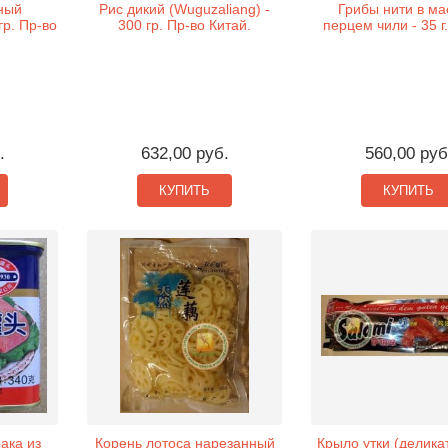
рный
Рис дикий (Wuguzaliang) -
Грибы нити в ма
гр. Пр-во
300 гр. Пр-во Китай.
перцем чили - 35 г.
.
632,00 руб.
560,00 руб
КУПИТЬ
КУПИТЬ
ака из
Корень лотоса нарезанный
Крыло утки (деликат