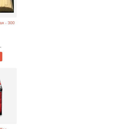
ая - 300
.