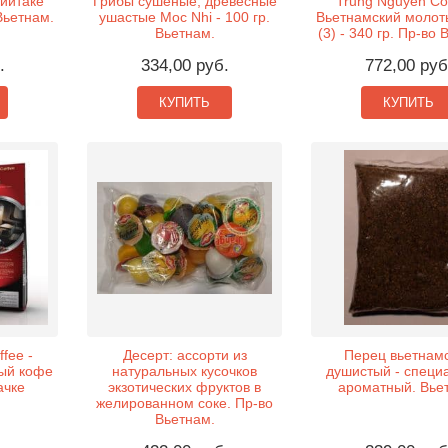
иитаке
Грибы сушеные, древесные
Trung Nguyen Cof
 Вьетнам.
ушастые Moc Nhi - 100 гр.
Вьетнамский молот
Вьетнам.
(3) - 340 гр. Пр-во 
.
334,00 руб.
772,00 руб
КУПИТЬ
КУПИТЬ
fee -
Десерт: ассорти из
Перец вьетнам
ый кофе
натуральных кусочков
душистый - специ
пачке
экзотических фруктов в
ароматный. Вье
желированном соке. Пр-во
Вьетнам.