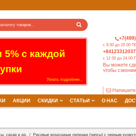
+7(499)
c 9.00 до 20.0
 5% с каждой
+84123312037
c 12.00 до 24.
Вы можете сде
упки
чтобы сэконми
Узнать подробнее...
Напишите
КИ
АКЦИИ
СКИДКИ
СТАТЬИ
О НАС
ДОС
ы, сахар и др.
/ Рисовые воздушные лепешки (чипсы) с черным кунжутом