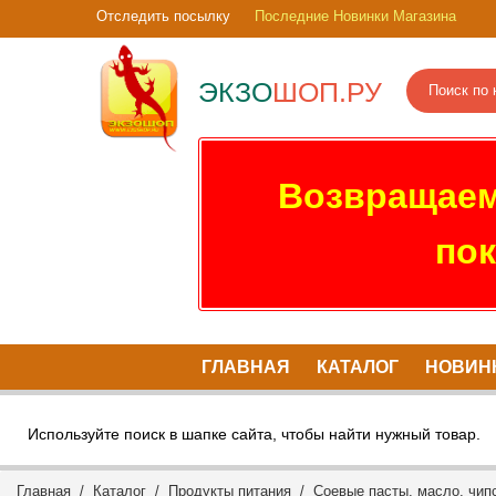
Отследить посылку
Последние Новинки Магазина
ЭКЗО
ШОП.РУ
Возвращаем
пок
ГЛАВНАЯ
КАТАЛОГ
НОВИН
Используйте поиск в шапке сайта, чтобы найти нужный товар.
Главная
/
Каталог
/
Продукты питания
/
Соевые пасты, масло, чипс