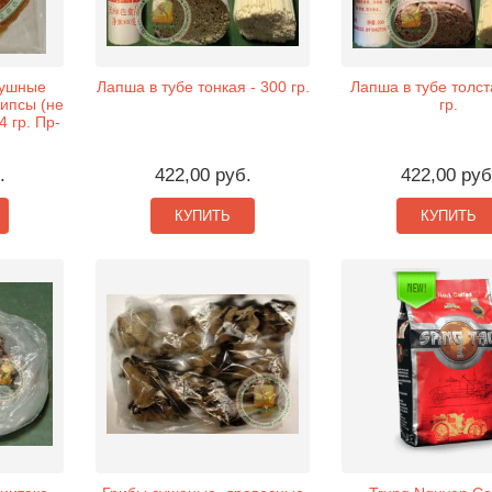
душные
Лапша в тубе тонкая - 300 гр.
Лапша в тубе толст
чипсы (не
гр.
4 гр. Пр-
.
422,00 руб.
422,00 руб
КУПИТЬ
КУПИТЬ