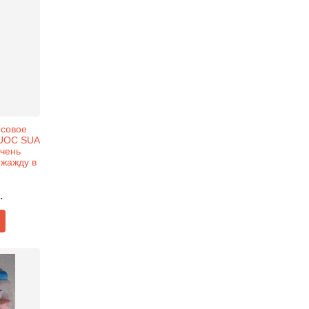
осовое
NUOC SUA
Очень
 жажду в
.