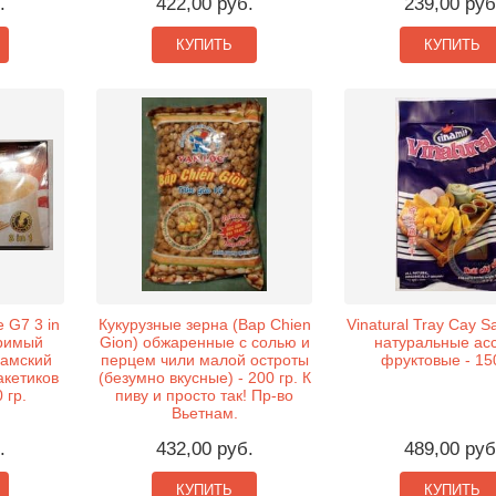
.
422,00 руб.
239,00 руб
КУПИТЬ
КУПИТЬ
 G7 3 in
Кукурузные зерна (Bap Chien
Vinatural Tray Cay 
оримый
Gion) обжаренные с солью и
натуральные ас
намский
перцем чили малой остроты
фруктовые - 150
акетиков
(безумно вкусные) - 200 гр. К
 гр.
пиву и просто так! Пр-во
Вьетнам.
.
432,00 руб.
489,00 руб
КУПИТЬ
КУПИТЬ