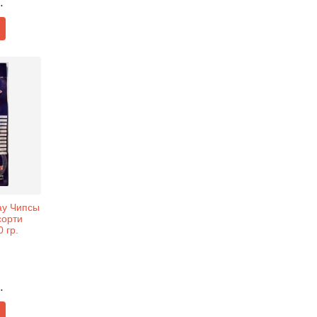
.
Say Чипсы
сорти
 гр.
.