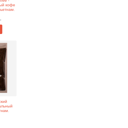
fee -
ый кофе
Вьетнам.
.
ский
альный
тнам.