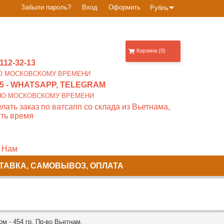
Забыли пароль?
Вход
Оформить
Рубль
Корзина (0)
112-32-13
0 ПО МОСКОВСКОМУ ВРЕМЕНИ
5
- WHATSAPP, TELEGRAM
00 ПО МОСКОВСКОМУ ВРЕМЕНИ
лать заказ по ватсапп со склада из Вьетнама,
ть время
 Нам
ТАВКА, САМОВЫВОЗ, ОПЛАТА
 - 454 гр. Пр-во Вьетнам.