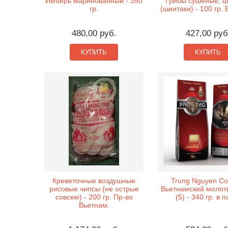
Имбирь маринованный - 350
Грибы сушеные, ш
гр.
(шиитаки) - 100 гр.
480,00 руб.
427,00 руб
КУПИТЬ
КУПИТЬ
Креветочные воздушные
Trung Nguyen Cof
рисовые чипсы (не острые
Вьетнамский молот
совсем) - 200 гр. Пр-во
(5) - 340 гр. в 
Вьетнам.