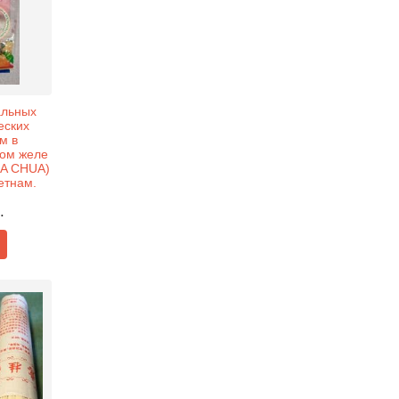
альных
еских
м в
ом желе
UA CHUA)
ьетнам.
.