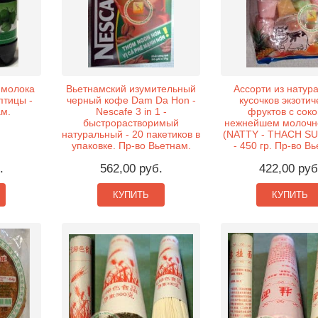
 молока
Вьетнамский изумительный
Ассорти из натур
птицы -
черный кофе Dam Da Hon -
кусочков экзотич
ам.
Nescafe 3 in 1 -
фруктов с соко
быстрорастворимый
нежнейшем молочн
натуральный - 20 пакетиков в
(NATTY - THACH S
упаковке. Пр-во Вьетнам.
- 450 гр. Пр-во В
.
562,00 руб.
422,00 руб
КУПИТЬ
КУПИТЬ