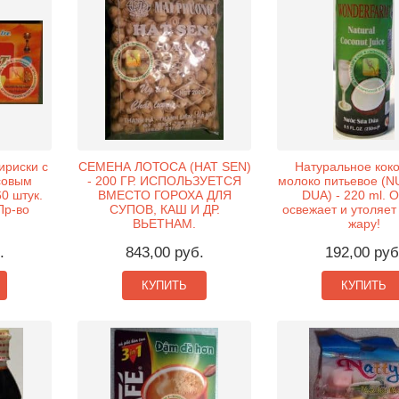
ириски с
СЕМЕНА ЛОТОСА (HAT SEN)
Натуральное кок
совым
- 200 ГР. ИСПОЛЬЗУЕТСЯ
молоко питьевое (
60 штук.
ВМЕСТО ГОРОХА ДЛЯ
DUA) - 220 ml. 
Пр-во
СУПОВ, КАШ И ДР.
освежает и утоляет
ВЬЕТНАМ.
жару!
.
843,00 руб.
192,00 руб
КУПИТЬ
КУПИТЬ