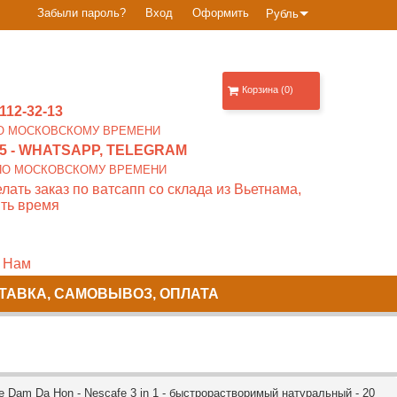
Забыли пароль?
Вход
Оформить
Рубль
Корзина (0)
112-32-13
0 ПО МОСКОВСКОМУ ВРЕМЕНИ
5
- WHATSAPP, TELEGRAM
00 ПО МОСКОВСКОМУ ВРЕМЕНИ
лать заказ по ватсапп со склада из Вьетнама,
ть время
 Нам
ТАВКА, САМОВЫВОЗ, ОПЛАТА
Dam Da Hon - Nescafe 3 in 1 - быстрорастворимый натуральный - 20