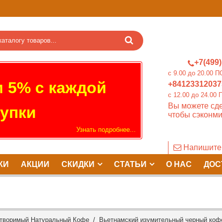
+7(499)
c 9.00 до 20.0
 5% с каждой
+84123312037
c 12.00 до 24.
Вы можете сде
упки
чтобы сэконми
Узнать подробнее...
Напишите
КИ
АКЦИИ
СКИДКИ
СТАТЬИ
О НАС
ДОС
створимый Натуральный Кофе
/ Вьетнамский изумительный черный кофе 