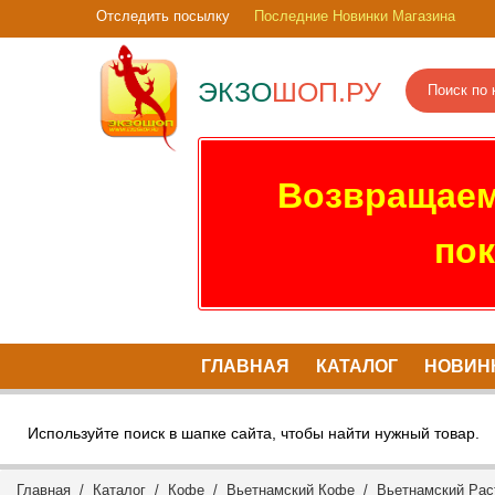
Отследить посылку
Последние Новинки Магазина
ЭКЗО
ШОП.РУ
Возвращаем
пок
ГЛАВНАЯ
КАТАЛОГ
НОВИН
Используйте поиск в шапке сайта, чтобы найти нужный товар.
Главная
/
Каталог
/
Кофе
/
Вьетнамский Кофе
/
Вьетнамский Ра