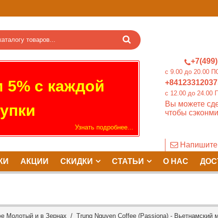
+7(499)
c 9.00 до 20.0
 5% с каждой
+84123312037
c 12.00 до 24.
Вы можете сде
упки
чтобы сэконми
Узнать подробнее...
Напишите
КИ
АКЦИИ
СКИДКИ
СТАТЬИ
О НАС
ДОС
е Молотый и в Зернах
/ Trung Nguyen Coffee (Passiona) - Вьетнамский м