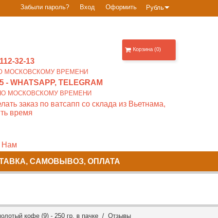
Забыли пароль?
Вход
Оформить
Рубль
Корзина (0)
112-32-13
0 ПО МОСКОВСКОМУ ВРЕМЕНИ
5
- WHATSAPP, TELEGRAM
00 ПО МОСКОВСКОМУ ВРЕМЕНИ
лать заказ по ватсапп со склада из Вьетнама,
ть время
 Нам
ТАВКА, САМОВЫВОЗ, ОПЛАТА
олотый кофе (9) - 250 гр. в пачке /
Отзывы