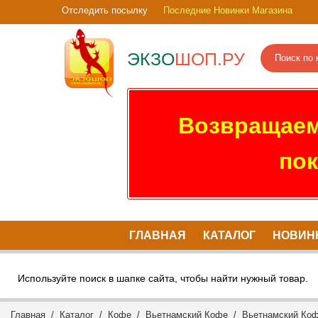
Отследить посылку
Последние Новинки Магазина
ЭКЗО
ШОП.РУ
Возвращаем
пок
ГЛАВНАЯ
КАТАЛОГ
НОВИН
Используйте поиск в шапке сайта, чтобы найти нужный товар.
Главная
/
Каталог
/
Кофе
/
Вьетнамский Кофе
/
Вьетнамский Коф