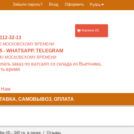
Забыли пароль?
Вход
Оформить
Рубль
Корзина (0)
112-32-13
0 ПО МОСКОВСКОМУ ВРЕМЕНИ
5
- WHATSAPP, TELEGRAM
00 ПО МОСКОВСКОМУ ВРЕМЕНИ
лать заказ по ватсапп со склада из Вьетнама,
ть время
 Нам
ТАВКА, САМОВЫВОЗ, ОПЛАТА
е (4) - 340 гр. в пачке /
Отзывы