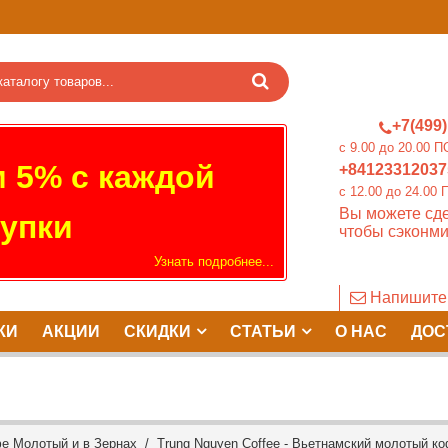
+7(499)
c 9.00 до 20.0
 5% с каждой
+84123312037
c 12.00 до 24.
Вы можете сде
упки
чтобы сэконми
Узнать подробнее...
Напишите
КИ
АКЦИИ
СКИДКИ
СТАТЬИ
О НАС
ДОС
е Молотый и в Зернах
/ Trung Nguyen Coffee - Вьетнамский молотый коф