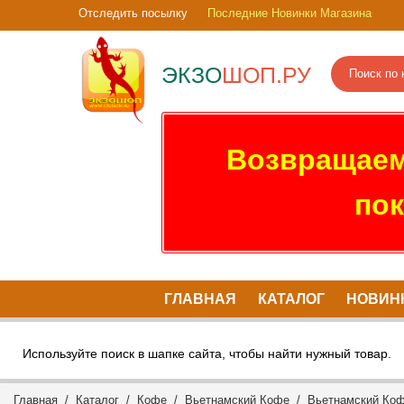
Отследить посылку
Последние Новинки Магазина
ЭКЗО
ШОП.РУ
Возвращаем
пок
ГЛАВНАЯ
КАТАЛОГ
НОВИН
Используйте поиск в шапке сайта, чтобы найти нужный товар.
Главная
/
Каталог
/
Кофе
/
Вьетнамский Кофе
/
Вьетнамский Коф