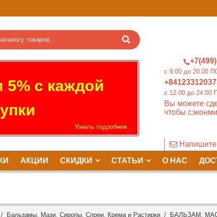
+7(499)
c 9.00 до 20.0
 5% с каждой
+84123312037
c 12.00 до 24.
Вы можете сде
упки
чтобы сэконми
Узнать подробнее...
Напишите
КИ
АКЦИИ
СКИДКИ
СТАТЬИ
О НАС
ДОС
/
Бальзамы, Мази, Сиропы, Спреи, Крема и Растирки
/ БАЛЬЗАМ, МАС