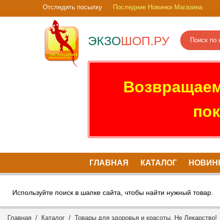
Отследить посылку
Последние Новинки Магазина
ЭКЗО
ШОП.РУ
Возвращаем
пок
ГЛАВНАЯ
КАТАЛОГ
НОВИН
Используйте поиск в шапке сайта, чтобы найти нужный товар.
Главная
/
Каталог
/
Товары для здоровья и красоты. Не Лекарство!