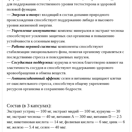
для поддержания естественного уровня тестостерона и здоровой
половой функции.
—
Энергия и тонус:
входящий в состав допамин природного
происхождения способствует поддержанию либидо и высокого
уровня жизненной энергии.
—
Укрепление иммунитета:
комплекс минералов и экстракт чеснока
способствуют усилению защитных сил организма и повышению
устойчивости к сезонным вирусам.
—
Работа нервной системы:
компоненты способствуют
стабилизации эмоционального фона, помогая организму справляться с
последствиями стресса и повседневных нагрузок.
—
Сосудистая поддержка:
куркума и чеснок благотворно влияют на
эластичность сосудов и способствуют поддержанию здорового
кровообращения и обмена веществ.
—
Антиоксидантный эффект:
селен и витамины защищают клетки
от окислительного стресса, способствуя общему укреплению
ресурсов организма и сохранению бодрости.
Состав (в 3 капсулах):
Экстракт устриц — 100 мг, экстракт мидий — 100 мг, куркума — 30
мг, экстракт чеснока — 40 мг, витамин А — 300 мкг, витамин D — 2.5
мкг, никотиновая кислота — 14 мг, фолиевая кислота — 6 мкг, цинк — 6
мг, железо — 5.4 мг, селен — 40 мкг.