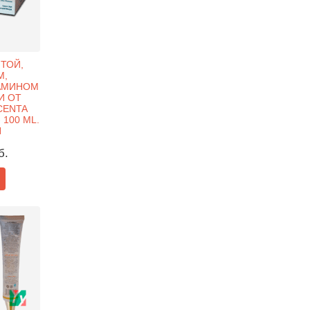
ТОЙ,
М,
АМИНОМ
И ОТ
CENTA
 100 ML.
Я
б.