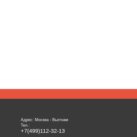
Адрес: Москва - Вьетнам
Тел.:
+7(499)112-32-13