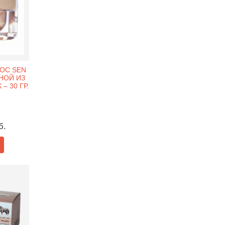
OC SEN
ВНОЙ ИЗ
– 30 ГР.
б.