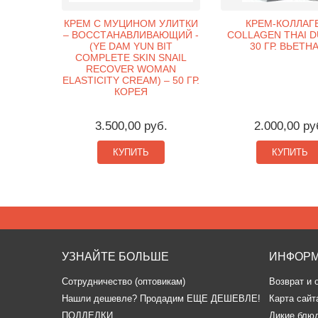
КРЕМ С МУЦИНОМ УЛИТКИ
КРЕМ-КОЛЛАГЕ
– ВОССТАНАВЛИВАЮЩИЙ -
COLLAGEN THAI D
(YE DAM YUN BIT
30 ГР. ВЬЕТН
COMPLETE SKIN SNAIL
RECOVER WOMAN
ELASTICITY CREAM) – 50 ГР.
КОРЕЯ
3.500,00 руб.
2.000,00 ру
КУПИТЬ
КУПИТЬ
УЗНАЙТЕ БОЛЬШЕ
ИНФОР
Сотрудничество (оптовикам)
Возврат и 
​Нашли дешевле? Продадим ЕЩЕ ДЕШЕВЛЕ!
Карта сайт
ПОДДЕЛКИ
Дикие блю