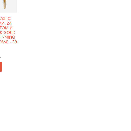
АЗ, С
И, 24
ТОМ И
4K GOLD
FIRMING
AM) - 50
.