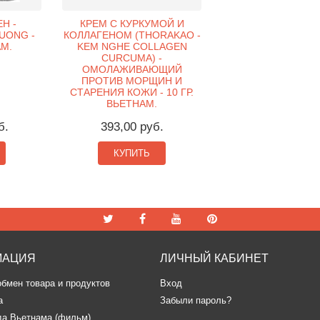
Н -
КРЕМ С КУРКУМОЙ И
UONG -
КОЛЛАГЕНОМ (THORAKAO -
АМ.
KEM NGHE COLLAGEN
CURCUMA) -
ОМОЛАЖИВАЮЩИЙ
ПРОТИВ МОРЩИН И
СТАРЕНИЯ КОЖИ - 10 ГР.
ВЬЕТНАМ.
б.
393,00 руб.
КУПИТЬ
МАЦИЯ
ЛИЧНЫЙ КАБИНЕТ
обмен товара и продуктов
Вход
а
Забыли пароль?
да Вьетнама (фильм)