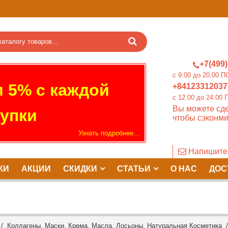
+7(499)
c 9.00 до 20.0
 5% с каждой
+84123312037
c 12.00 до 24.
Вы можете сде
упки
чтобы сэконми
Узнать подробнее...
Напишите
КИ
АКЦИИ
СКИДКИ
СТАТЬИ
О НАС
ДОС
/
Коллагены, Маски, Крема, Масла, Лосьоны, Натуральная Косметика
/