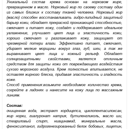
Уникальный состав крема основан на норковом жире,
превращенном в масло. Норковый жир по своему составу один
из самых близких к составу тканей человека. Норковый жир
(масло) способен восстанавливать гидро-липидный защитный
барьер кожи, обладает прекрасной проникающей способностью,
смягчает и питает кожу, создаёт и поддерживает идеальное
увлажнение, улучшает цвет лица и эластичность кожи,
хорошо смягчает и разглаживает кожу, защищает от
чрезмерной потери влаги. Эффективно питает, смягчает,
убирает мелкие морщины вокруг глаз, губ, шеи, а так же
выравнивает цвет лица и кожный рельеф. Обладает
солнцезащитными свойствами, является отличным
средством для защиты кожи от повреждающего воздействия
сухого морозного воздуха. Крем полностью впитывается, не
оставляя жирного блеска, придавая эластичность и гладкость
коже.
Способ применения:возьмите необходимое количество крема,
согрейте в ладонях и нанесите на кожу лица по массажным
линиям.
Состав:
очищенная вода, экстракт кордицепса, циклопентасилоксан,
жир норки, гиалуронат натрия, бутиленгликоль, масло ши,
стеариловый спирт, ниацинамад, минеральные масла,
феноксиэтанол, гидрогенезированный белок бобовых, лицетин,