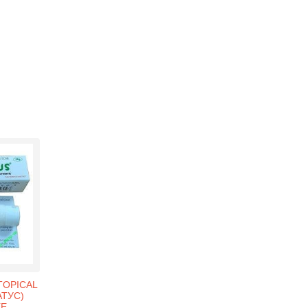
TOPICAL
АТУС)
Е