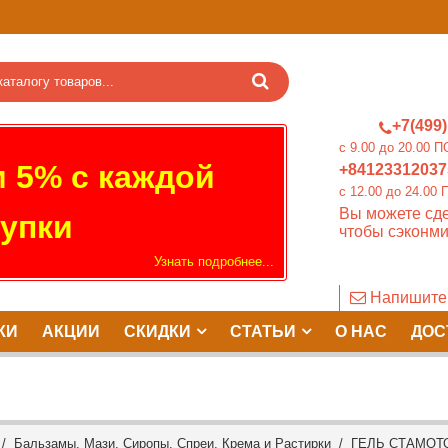
+7(499)
c 9.00 до 20.0
 5% с каждой
+84123312037
c 12.00 до 24.
Вы можете сде
упки
чтобы сэконми
Узнать подробнее...
Напишите
КИ
АКЦИИ
СКИДКИ
СТАТЬИ
О НАС
ДОС
/
Бальзамы, Мази, Сиропы, Спреи, Крема и Растирки
/ ГЕЛЬ СТАМОТО