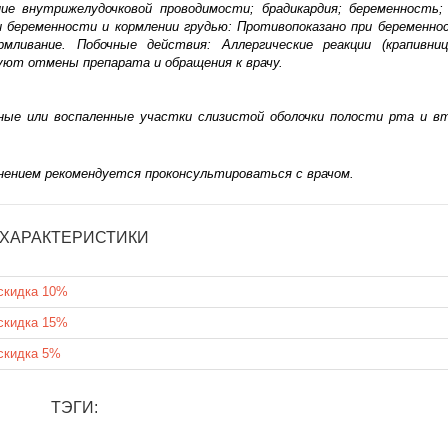
ние внутрижелудочковой проводимости; брадикардия; беременность;
и беременности и кормлении грудью: Противопоказано при беременно
мливание. Побочные действия: Аллергические реакции (крапивниц
уют отмены препарата и обращения к врачу.
нные или воспаленные участки слизистой оболочки полости рта и 
нением рекомендуется проконсультироваться с врачом.
ХАРАКТЕРИСТИКИ
скидка 10%
скидка 15%
скидка 5%
ТЭГИ: