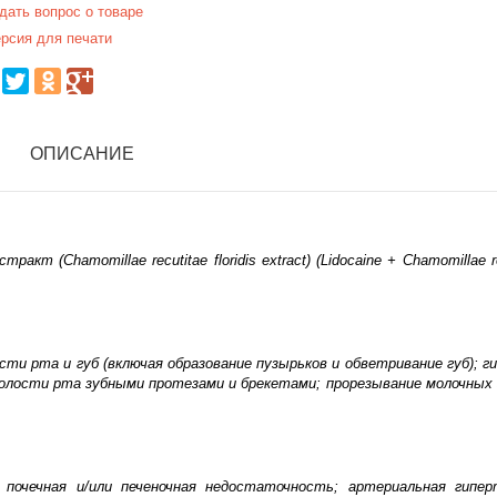
дать вопрос о товаре
рсия для печати
ОПИСАНИЕ
акт (Chamomillae recutitae floridis extract) (Lidocaine + Chamomillae r
сти рта и губ (включая образование пузырьков и обветривание губ); г
 полости рта зубными протезами и брекетами; прорезывание молочных 
почечная и/или печеночная недостаточность; артериальная гипер