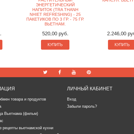
РАСТИТЕЛЬНЫЙ
КАПСУЛ. ВЬЕТ
ЭНЕРГЕТИЧЕСКИЙ
НАПИТОК (TRA THANH
NHIET REFRESHING) - 25
ПАКЕТИКОВ ПО 3 ГР. - 75 ГР.
ВЬЕТНАМ.
.
520,00 руб.
2.246,00 ру
КУПИТЬ
КУПИТЬ
МАЦИЯ
ЛИЧНЫЙ КАБИНЕТ
обмен товара и продуктов
Вход
а
Забыли пароль?
да Вьетнама (фильм)
ас
 рецепты вьетнамской кухни