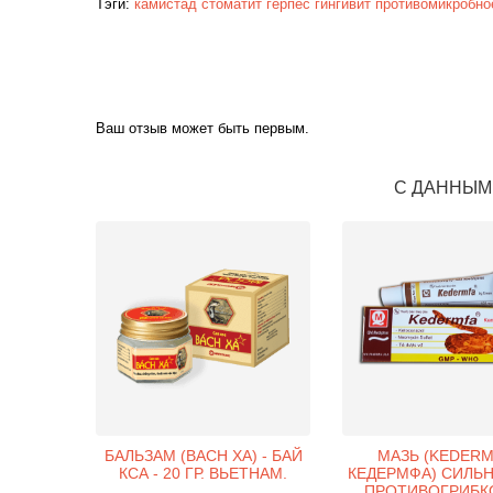
Тэги:
камистад
стоматит
герпес
гингивит
противомикробно
Ваш отзыв может быть первым.
С ДАННЫМ
БАЛЬЗАМ (BACH XA) - БАЙ
МАЗЬ (KEDERM
КСА - 20 ГР. ВЬЕТНАМ.
КЕДЕРМФА) СИЛЬ
ПРОТИВОГРИБК