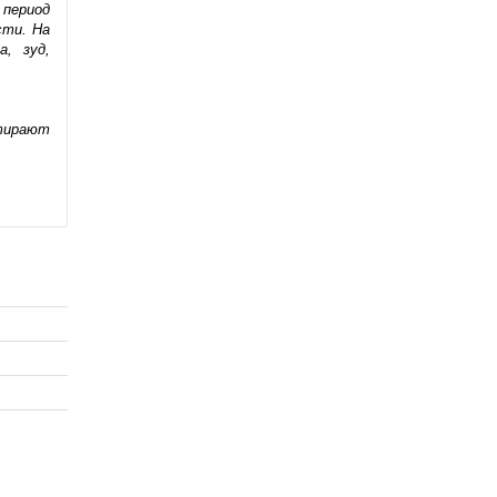
 период
сти. На
а, зуд,
втирают