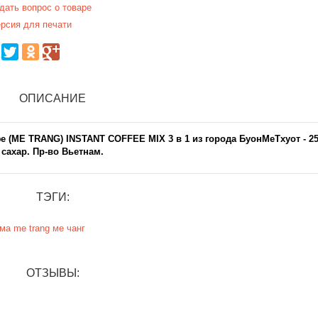
дать вопрос о товаре
рсия для печати
ОПИСАНИЕ
(ME TRANG) INSTANT COFFEE MIX 3 в 1 из города БуонМеТхуот - 2
, сахар. Пр-во Вьетнам.
ТЭГИ:
ама
me trang
ме чанг
ОТЗЫВЫ: