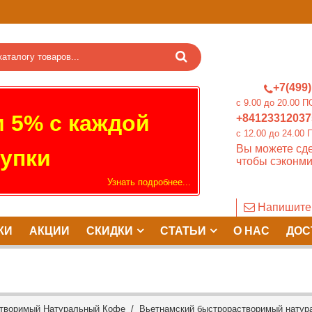
+7(499)
c 9.00 до 20.0
 5% с каждой
+84123312037
c 12.00 до 24.
Вы можете сде
упки
чтобы сэконми
Узнать подробнее...
Напишите
КИ
АКЦИИ
СКИДКИ
СТАТЬИ
О НАС
ДОС
створимый Натуральный Кофе
/ Вьетнамский быстрорастворимый натур