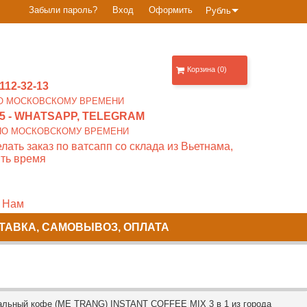
Забыли пароль?
Вход
Оформить
Рубль
Корзина (0)
112-32-13
0 ПО МОСКОВСКОМУ ВРЕМЕНИ
5
- WHATSAPP, TELEGRAM
00 ПО МОСКОВСКОМУ ВРЕМЕНИ
лать заказ по ватсапп со склада из Вьетнама,
ть время
 Нам
ТАВКА, САМОВЫВОЗ, ОПЛАТА
альный кофе (ME TRANG) INSTANT COFFEE MIX 3 в 1 из города