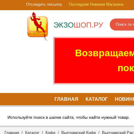
Отследить посылку
Последние Новинки Магазина
ЭКЗО
ШОП.РУ
Возвращаем
пок
ГЛАВНАЯ
КАТАЛОГ
НОВИН
Используйте поиск в шапке сайта, чтобы найти нужный товар.
Главная
/
Каталог
/
Кофе
/
Вьетнамский Кофе
/
Вьетнамский Ра