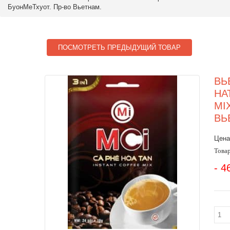
БуонМеТхуот. Пр-во Вьетнам.
ПОСМОТРЕТЬ ПРЕДЫДУЩИЙ ТОВАР
ВЬ
НА
MI
ВЬ
Цена
Товар
- 4