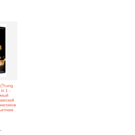
(Trung
in 1 -
имый
намский
акетиков
Вьетнам.
.