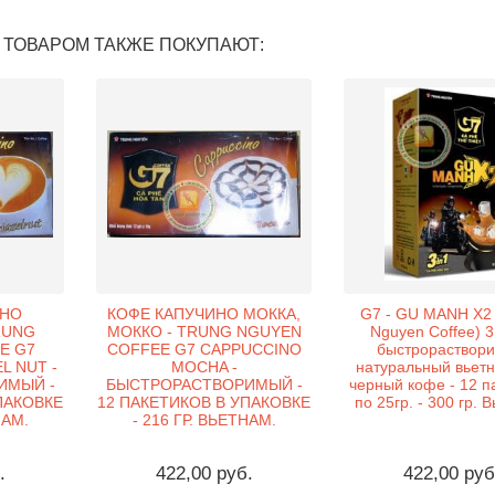
 ТОВАРОМ ТАКЖЕ ПОКУПАЮТ:
ИНО
КОФЕ КАПУЧИНО МОККА,
G7 - GU MANH X2 
RUNG
МОККО - TRUNG NGUYEN
Nguyen Coffee) 3 
E G7
COFFEE G7 CAPPUCCINO
быстрораствор
L NUT -
MOCHA -
натуральный вьет
ИМЫЙ -
БЫСТРОРАСТВОРИМЫЙ -
черный кофе - 12 п
ПАКОВКЕ
12 ПАКЕТИКОВ В УПАКОВКЕ
по 25гр. - 300 гр. 
НАМ.
- 216 ГР. ВЬЕТНАМ.
.
422,00 руб.
422,00 руб