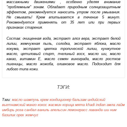
массажными движениями , особенно уделяя внимание
"проблемным" зонам. Обладает природным солнцезащитным
эффектом, рекомендуется наносить утром после умывания.
Не смывать! Крем впитывается в течение 5 минут.
Рекомендуется применять от 35 лет или при первых
признаках старения.
Состав: очищенная вода, экстракт алоэ вера, экстракт белой
лилии, жемчужная пыль, солодка, экстракт яблока, масло
кокума, экстракт цветка тропической лилии, кунжутное
масло, цетиловый спирт, пчелиный воск, масло ши, масло
какао, витамин Е, масло семян винограда, масло ростков
пшеницы, масло жожоба, оливковое масло. Подоходит для
либого типа кожи.
ТЭГИ:
Тэги:
масло
шампунь
крем
кондиционер
бальзам
индийский
вьетнамский
манго
кокос
жасмин
корица
мята
khadi
indian
амла
лайм
имбирь
роза
сандал
ваниль
апельсин
лемонграсс
лаванда
ши
ним
базилик
орех
жемчуг