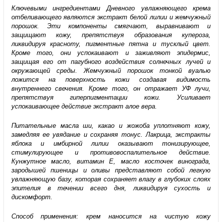
Ключевыми ингредиентами Дневного увлажняющего крема
отбеливающего являются экстракт белой лилии и жемчужный
порошок. Эти компоненты смягчают, выравнивают и
защищают кожу, препятствуя образования купероза,
ликвидируя красноту, пигментные пятна и тусклый цвет.
Кроме того, они успокаивают и заживляют эпидермис,
защищая его от пагубного воздействия солнечных лучей и
окружающей среды. Жемчужный порошок тонкой вуалью
ложится на поверхность кожи создавая видимость
внутреннего свечения. Кроме того, он отражает УФ лучи,
препятствуя гиперпигментации кожи. Усиливает
успокаивающее действие экстракт алое вера.
Питательные масла ши, какао и жожоба уплотняют кожу,
замедляя ее увядание и сохраняя тонус. Лакрица, экстракты
яблока и имбирной лилии оказывают тонизирующее,
стимулирующее и противовоспалительное действие.
Кунжутное масло, витамин Е, масло косточек винограда,
зародышей пшеницы и оливы представляют собой легкую
увлажняющую базу, которая сохраняет влагу в глубоких слоях
эпителия в течении всего дня, ликвидируя сухость и
дискомфорт.
Способ применения: крем наносится на чистую кожу