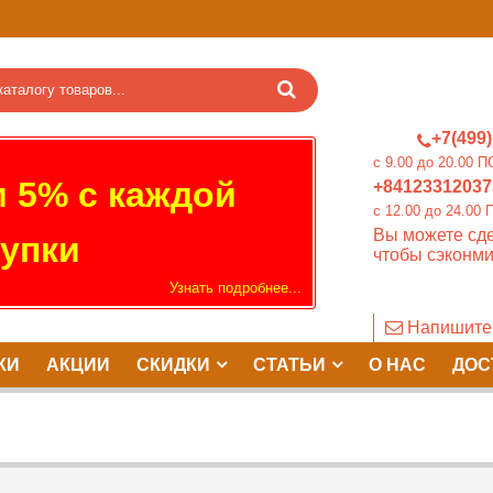
+7(499)
c 9.00 до 20.0
 5% с каждой
+84123312037
c 12.00 до 24.
Вы можете сде
упки
чтобы сэконми
Узнать подробнее...
Напишите
КИ
АКЦИИ
СКИДКИ
СТАТЬИ
О НАС
ДОС