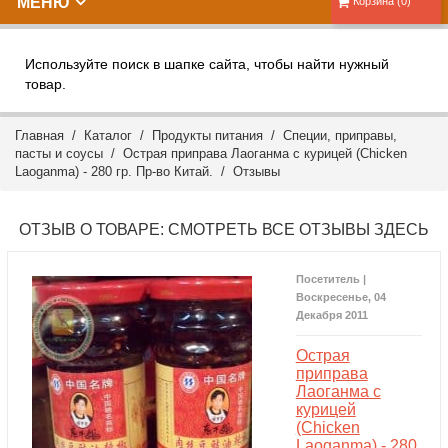
МЕНЮ
Корзина (0)
Используйте поиск в шапке сайта, чтобы найти нужный
товар.
Главная
/
Каталог
/
Продукты питания
/
Специи, приправы,
пасты и соусы
/ Острая приправа Лаоганма с курицей (Chicken
Laoganma) - 280 гр. Пр-во Китай. /
Отзывы
ОТЗЫВ О ТОВАРЕ:
СМОТРЕТЬ ВСЕ ОТЗЫВЫ ЗДЕСЬ
Посетитель |
Воскресенье, 04
Декабря 2011
Острая
приправа
Лаоганма с
курицей
(Chicken
Laoganma) - 280