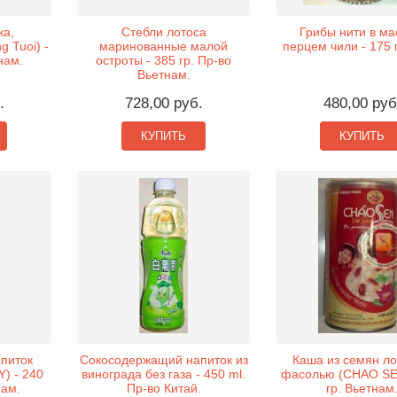
ка,
Стебли лотоса
Грибы нити в ма
 Tuoi) -
маринованные малой
перцем чили - 175 г
нам.
остроты - 385 гр. Пр-во
Вьетнам.
.
728,00 руб.
480,00 руб
КУПИТЬ
КУПИТЬ
питок
Сокосодержащий напиток из
Каша из семян ло
) - 240
винограда без газа - 450 ml.
фасолью (CHAO SEN
нам.
Пр-во Китай.
гр. Вьетнам