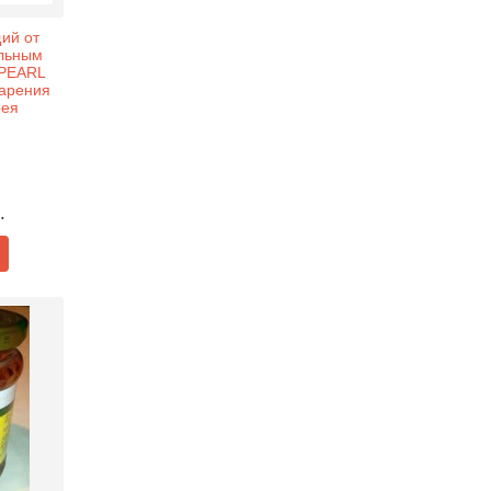
ий от
льным
 PEARL
арения
рея
.