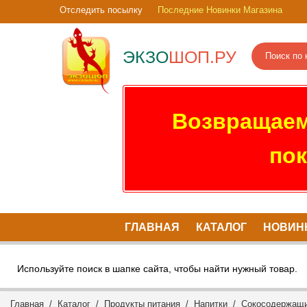
Отследить посылку
Последние Новинки Магазина
ЭКЗО
ШОП.РУ
Возвращаем
пок
ГЛАВНАЯ
КАТАЛОГ
НОВИН
Используйте поиск в шапке сайта, чтобы найти нужный товар.
Главная
/
Каталог
/
Продукты питания
/
Напитки
/ Сокосодержащий 