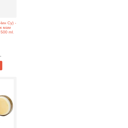
ин Су) -
к мам
 500 ml.
.