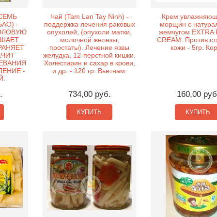
СЕМЬ
Чай (Tam Lan Tay Ninh) -
Крем увлажняющ
АО) -
поддержка лечения раковых
морщин с натура
ОЛОВУЮ
опухолей, (опухоли матки,
жемчугом EXTRA
ЫШАЕТ
молочной железы,
CREAM. Против ст
РАНЯЕТ
простаты). Лечение язвы
кожи - 5гр. Ко
ЕЧИТ
желудка, 12-перстной кишки.
ЕВАНИЯ
Холестирин и сахар в крови,
ЕНИЕ -
и др. - 120 гр. Вьетнам.
Й.
.
734,00 руб.
160,00 руб
КУПИТЬ
КУПИТЬ