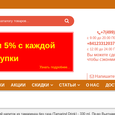
+7(499)
c 9.00 до 20.0
 5% с каждой
+84123312037
c 12.00 до 24.
Вы можете сде
упки
чтобы сэконми
Узнать подробнее...
Напишите
КИ
АКЦИИ
СКИДКИ
СТАТЬИ
О НАС
ДОС
напиток из тамаринда без газа (Tamarind Drink) - 330 ml. Пр-во Вьетнам