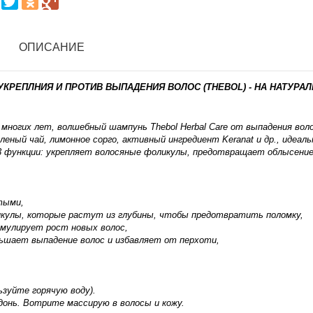
ОПИСАНИЕ
 УКРЕПЛНИЯ И ПРОТИВ ВЫПАДЕНИЯ ВОЛОС (THEBOL) - НА НАТУРА
многих лет, волшебный шампунь Thebol Herbal Care от выпадения воло
еленый чай, лимонное сорго, активный ингредиент Keranat и др., идеаль
3 функции: укрепляет волосяные фоликулы, предотвращает облысение
тыми,
икулы, которые растут из глубины, чтобы предотвратить поломку,
имулирует рост новых волос,
ьшает выпадение волос и избавляет от перхоти,
ьзуйте горячую воду).
донь. Вотрите массирую в волосы и кожу.