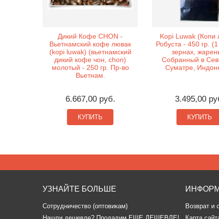
Дикий Кофе CHON -
Kopi Luwak (Копи 
Вьетнамский кофе лювак
Робуста - 450 гр. (1
(kopi luwak) (вьетнамский
зернах, жарен
дикий кофе чон, chon)
Собранный в Сев
молотый - 250 гр. Пр-во
Суматре, Индон
Вьетнам.
6.667,00 руб.
3.495,00 ру
КУПИТЬ
КУПИТЬ
УЗНАЙТЕ БОЛЬШЕ
ИНФОР
Сотрудничество (оптовикам)
Возврат и 
​Нашли дешевле? Продадим ЕЩЕ ДЕШЕВЛЕ!
Карта сайт