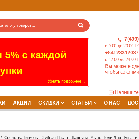
+7(499)
c 9.00 до 20.0
 5% с каждой
+84123312037
c 12.00 до 24.
Вы можете сде
упки
чтобы сэконми
Узнать подробнее...
Напишите
КИ
АКЦИИ
СКИДКИ
СТАТЬИ
О НАС
ДОС
/
Средства Гигиены - Зубная Паста, Шампуни, Мыло, Гели Для Душа, и 