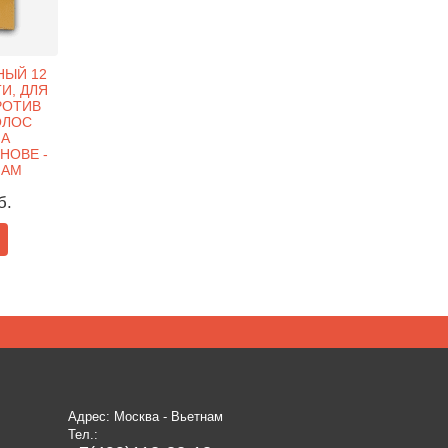
НЫЙ 12
ТИ, ДЛЯ
РОТИВ
ОЛОС
НА
НОВЕ -
НАМ
б.
Адрес: Москва - Вьетнам
Тел.: