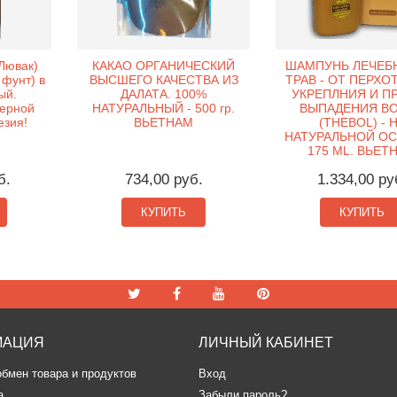
Лювак)
КАКАО ОРГАНИЧЕСКИЙ
ШАМПУНЬ ЛЕЧЕБ
 фунт) в
ВЫСШЕГО КАЧЕСТВА ИЗ
ТРАВ - ОТ ПЕРХО
ый.
ДАЛАТА. 100%
УКРЕПЛНИЯ И П
ерной
НАТУРАЛЬНЫЙ - 500 гр.
ВЫПАДЕНИЯ В
езия!
ВЬЕТНАМ
(THEBOL) - 
НАТУРАЛЬНОЙ ОС
175 ML. ВЬЕТ
б.
734,00 руб.
1.334,00 ру
КУПИТЬ
КУПИТЬ
МАЦИЯ
ЛИЧНЫЙ КАБИНЕТ
обмен товара и продуктов
Вход
а
Забыли пароль?