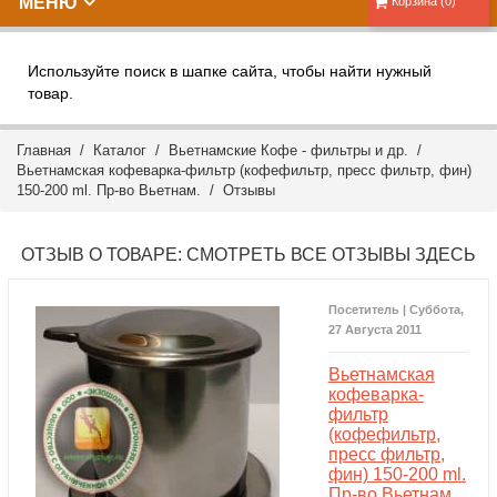
МЕНЮ
Корзина (0)
Используйте поиск в шапке сайта, чтобы найти нужный
товар.
Главная
/
Каталог
/
Вьетнамские Кофе - фильтры и др.
/
Вьетнамская кофеварка-фильтр (кофефильтр, пресс фильтр, фин)
150-200 ml. Пр-во Вьетнам. /
Отзывы
ОТЗЫВ О ТОВАРЕ:
СМОТРЕТЬ ВСЕ ОТЗЫВЫ ЗДЕСЬ
Посетитель | Суббота,
27 Августа 2011
Вьетнамская
кофеварка-
фильтр
(кофефильтр,
пресс фильтр,
фин) 150-200 ml.
Пр-во Вьетнам.