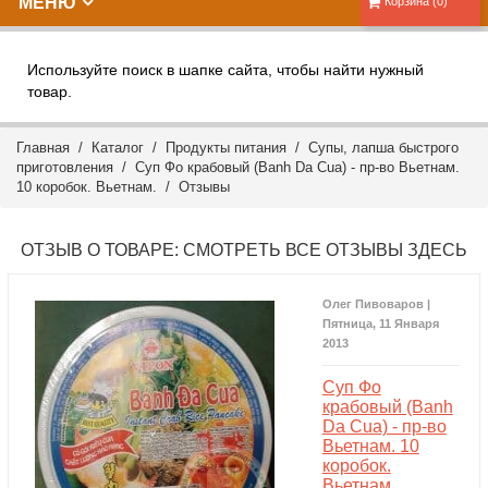
МЕНЮ
Корзина (0)
Используйте поиск в шапке сайта, чтобы найти нужный
товар.
Главная
/
Каталог
/
Продукты питания
/
Супы, лапша быстрого
приготовления
/ Суп Фо крабовый (Banh Da Cua) - пр-во Вьетнам.
10 коробок. Вьетнам. /
Отзывы
ОТЗЫВ О ТОВАРЕ:
СМОТРЕТЬ ВСЕ ОТЗЫВЫ ЗДЕСЬ
Олег Пивоваров |
Пятница, 11 Января
2013
Суп Фо
крабовый (Banh
Da Cua) - пр-во
Вьетнам. 10
коробок.
Вьетнам.