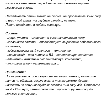
которому активные ингредиенты максимально глубоко
проникают в кожу.
Накладывать патчи можно на любые на проблемные зоны лица
и шеи - под глаза, носогубные складки, на шею.
Патчи находятся в жидкой эссенции.
Состав:
- муцин улитки – оживляет и восстанавливает кожу
- коллоидное золото - способствует выработке собственного
коллагена,
- гидролизированный коллаген – увлажнение,
- ниацинамид – это витамин В3 – осветляющие свойства,
- аденозин – активный омолаживающий компонент,
- экстракт алое – увлажнение кожи.
Применение:
После умывания, используя специальную ложечку, наложите
патчи на область вокруг глаз, а так же рекомендуется
наносить на зону носогубных складок и на зону лба. Оставьте
на 20-30 минут, затем снимите и промассируйте кожу до
полного впитывания.