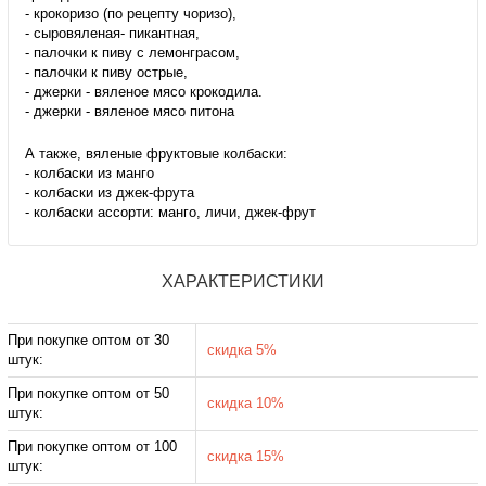
- крокоризо (по рецепту чоризо),
- сыровяленая- пикантная,
- палочки к пиву с лемонграсом,
- палочки к пиву острые,
- джерки - вяленое мясо крокодила.
- джерки - вяленое мясо питона
А также, вяленые фруктовые колбаски:
- колбаски из манго
- колбаски из джек-фрута
- колбаски ассорти: манго, личи, джек-фрут
ХАРАКТЕРИСТИКИ
При покупке оптом от 30
скидка 5%
штук:
При покупке оптом от 50
скидка 10%
штук:
При покупке оптом от 100
скидка 15%
штук: