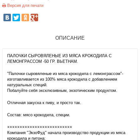
Версия для печати
ОПИСАНИЕ
ПАЛОЧКИ СЫРОВЯЛЕНЫЕ ИЗ МЯСА КРОКОДИЛА С
ЛЕМОНГРАССОМ -50 ГР. ВЬЕТНАМ.
"Палочки сыровяленые из мяса крокодила с лемонграссом"-
изготавливается из 100% мяса крокодила с добавлением
натуральных специй.
Побалуйте себя эксклюзивным, экзотическим продуктом.
Отличная закуска к пиву, и просто так.
Состав: мясо крокодила, специи.
××××××××××××××××××××××××××
Компания "ЭкзоФуд" начала производство продукции из мяса
крокодила и питона: