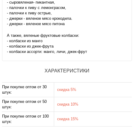
- сыровяленая- пикантная,
- палочки к пиву с лемонграсом,
- палочки к пиву острые,
- джерки - вяленое мясо крокодила.
- джерки - вяленое мясо питона
А также, вяленые фруктовые колбаски:
- колбаски из манго
- колбаски из джек-фрута
- колбаски ассорти: манго, личи, джек-фрут
ХАРАКТЕРИСТИКИ
При покупке оптом от 30
скидка 5%
штук:
При покупке оптом от 50
скидка 10%
штук:
При покупке оптом от 100
скидка 15%
штук: