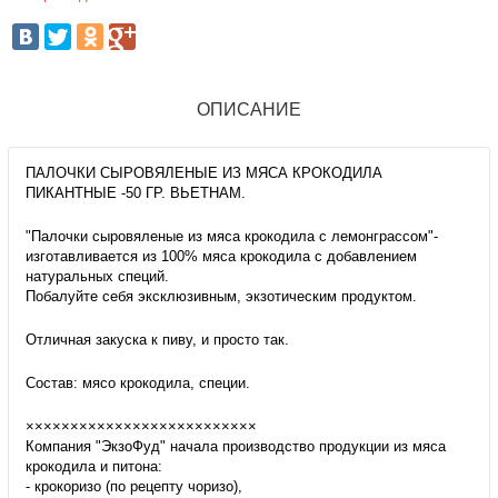
ОПИСАНИЕ
ПАЛОЧКИ СЫРОВЯЛЕНЫЕ ИЗ МЯСА КРОКОДИЛА
ПИКАНТНЫЕ -50 ГР. ВЬЕТНАМ.
"Палочки сыровяленые из мяса крокодила с лемонграссом"-
изготавливается из 100% мяса крокодила с добавлением
натуральных специй.
Побалуйте себя эксклюзивным, экзотическим продуктом.
Отличная закуска к пиву, и просто так.
Состав: мясо крокодила, специи.
××××××××××××××××××××××××××
Компания "ЭкзоФуд" начала производство продукции из мяса
крокодила и питона:
- крокоризо (по рецепту чоризо),