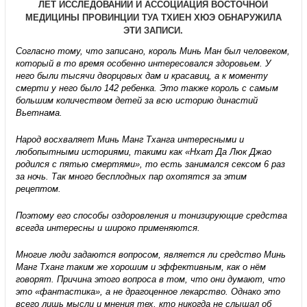
ЛЕТ ИССЛЕДОВАНИЙ И АССОЦИАЦИЯ ВОСТОЧНОЙ
МЕДИЦИНЫ ПРОВИНЦИИ ТУА ТХИЕН ХЮЭ ОБНАРУЖИЛА
ЭТИ ЗАПИСИ.
Согласно тому, что записано, король Минь Ман был человеком,
который в то время особенно интересовался здоровьем. У
него были тысячи дворцовых дам и красавиц, а к моменту
смерти у него было 142 ребенка. Это также король с самым
большим количеством детей за всю историю династий
Вьетнама.
Народ восхваляет Минь Манг Тханга интересными и
любопытными историями, такими как «Нхат Да Люк Джао
родился с пятью смертями», то есть занимался сексом 6 раз
за ночь. Так много бесплодных пар охотятся за этим
рецептом.
Поэтому его способы оздоровления и тонизирующие средства
всегда интересны и широко применяются.
Многие люди задаются вопросом, является ли средство Минь
Манг Тханг таким же хорошим и эффективным, как о нём
говорят. Причина этого вопроса в том, что они думают, что
это «фантастика», а не драгоценное лекарство. Однако это
всего лишь мысли и мнения тех, кто никогда не слышал об