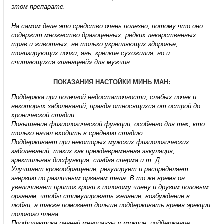
этом препарате.
На самом деле это средство очень полезно, потому что оно
содержит множество драгоценных, редких лекарственных
трав и животных, не только укрепляющих здоровье,
тонизирующих почки, янь, крепкие сухожилия, но и
считающихся «панацеей» для мужчин.
ПОКАЗАНИЯ НАСТОЙКИ МИНЬ МАН:
Поддержка при почечной недостаточности, слабых почек и
некоторых заболеваний, правда относящихся от острой до
хронической стадии.
Повышение физиологической функции, особенно для тех, кто
только начал входить в среднюю стадию.
Поддерживает при некоторых мужских физиологических
заболеваний, таких как преждевременная эякуляция,
эректильная дисфункция, слабая сперма и т. Д.
Улучшает кровообращение, регулирует и распределяет
энергию по различным органам тела. В то же время он
увеличивает приток крови к половому члену и другим половым
органам, чтобы стимулировать желание, возбуждение в
любви, а также помогает дольше поддерживать время эрекции
полового члена.
Профилактика ранней менопаузы у мужчин, поддержание