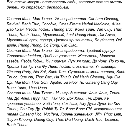
Его также могут использовать люди, которые хотят иметь
детей, но страдают бесплодием.
Состав Минь Ман Тханг - 25 ингридиентов: Cat Lam Ginseng,
Revival, Bach Truc, Солодка, Cross-Frame Herbal Medicine, Айва,
Дао Нхан, Ягоды Годжи, Thuong Truc, Кожа Тран, Van Quy, Thuc
Thuoc, Bach Thuoc, Мускатный, Lust Duong Hoac, Dai Anise,
Мускатный орех, корица, Цветок хризантемы, Sa ginseng, Dai
apple, Phong Phong, Do Trong, Qin Giao...
Состав Минь Ман Тханг - 33 ингридиента: Тройной пурпур,
Ganoderma lucidum, Грибное унижение, Женьшень, Морская
звезда, Ягода Годжи, Ич триман, Лум ян хоак, До Чонг, По ко чи,
Кролик Тай Ту, Тхо Фу Линь, Годжи, cross-frame, Yi, лакрица,
Ginseng Party, Niu Sot, Bach Truc, Сушеные семена лотоса, Bach
Thuoc, Que chi, Thuc Bac, Ha Thu O, Dai Hanh Ginseng, Ngu Gia
Epi, Mai Mon, Hoai Son, Jujube, Sa Floor Tu, Ginseng Dang Quy,
Bone Tonic, Thuc Doan.
Состав Минь Ман Тханг - 35 ингридиентов: Фонг Фонг, Тхиен
Ма, До Чонг, Нгуу Тат, Тан Гяо, Док Ханх, Тук Доан, Ке
кровавое увядание, Хай Лонг, Лок Гиак, Нху Дунг Дунг, Ба Кич
Тхиен, Сон Тху Ду, Rabbit Ty Tu, Bone Bone Chi, лекарственная
трава Ginseng Hoc, Nucifera, Корень женьшеня, Jilin, Phuc Linh,
Xuyen Khuong, Duong Quy, Thuc Dia Hoang, Bach Truc, Licorice,
Bach Thuoc.