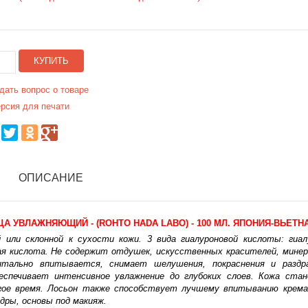
КУПИТЬ
дать вопрос о товаре
рсия для печати
ОПИСАНИЕ
А УВЛАЖНЯЮЩИЙ - (ROHTO HADA LABO) - 100 МЛ. ЯПОНИЯ-ВЬЕТН
 или склонной к сухости кожи. 3 вида гиалуроновой кислоты: гиа
вая кислота. Не содержит отдушек, искусственных красителей, мине
тально впитывается, снимает шелушения, покраснения и раздра
еспечивает интенсивное увлажнение до глубоких слоев. Кожа ста
лгое время. Лосьон также способствует лучшему впитыванию крема
дры, основы под макияж.