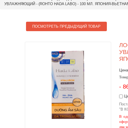
УВЛАЖНЯЮЩИЙ - (ROHTO HADA LABO) - 100 МЛ. ЯПОНИЯ-ВЬЕТНА
ПОСМОТРЕТЬ ПРЕДЫДУЩИЙ ТОВАР
ЛО
УВ
ЯП
Цена
Товар
- 8
Це
Пост
"В К
В од
офор
два з