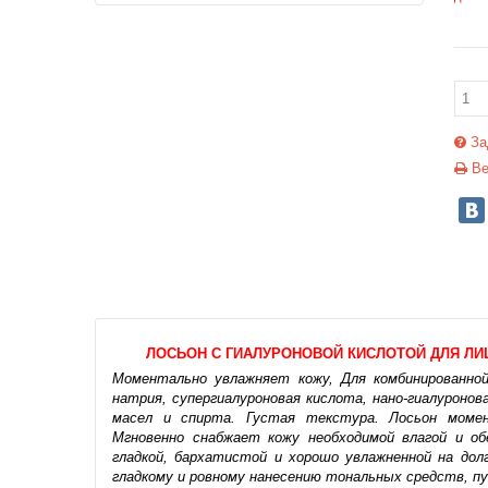
За
Ве
ЛОСЬОН С ГИАЛУРОНОВОЙ КИСЛОТОЙ ДЛЯ ЛИЦ
Моментально увлажняет кожу, Для комбинированной
натрия, супергиалуроновая кислота, нано-гиалуроно
масел и спирта. Густая текстура. Лосьон момен
Мгновенно снабжает кожу необходимой влагой и об
гладкой, бархатистой и хорошо увлажненной на до
гладкому и ровному нанесению тональных средств, пу