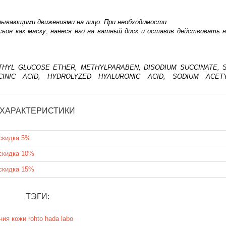
опывающими движениями на лицо. При необходимости
ьон как маску, нанеся его на ватный диск и оставив действовать н
ETHYL GLUCOSE ETHER, METHYLPARABEN, DISODIUM SUCCINATE, 
CINIC ACID, HYDROLYZED HYALURONIC ACID, SODIUM ACET
ХАРАКТЕРИСТИКИ
скидка 5%
скидка 10%
скидка 15%
ТЭГИ:
ния кожи
rohto
hada labo