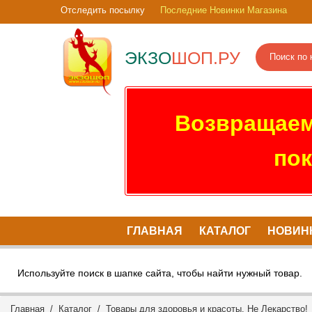
Отследить посылку
Последние Новинки Магазина
ЭКЗО
ШОП.РУ
Возвращаем
пок
ГЛАВНАЯ
КАТАЛОГ
НОВИН
Используйте поиск в шапке сайта, чтобы найти нужный товар.
Главная
/
Каталог
/
Товары для здоровья и красоты. Не Лекарство!