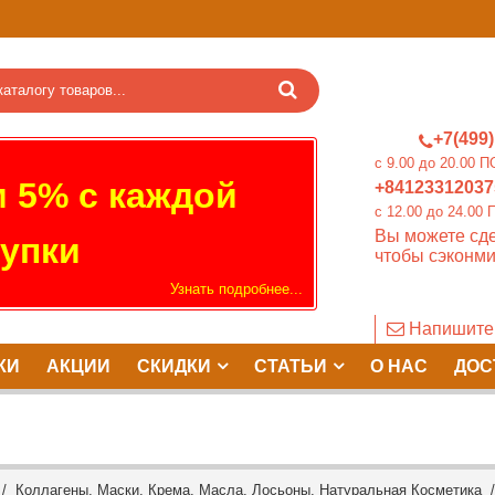
+7(499)
c 9.00 до 20.0
 5% с каждой
+84123312037
c 12.00 до 24.
Вы можете сде
упки
чтобы сэконми
Узнать подробнее...
Напишите
КИ
АКЦИИ
СКИДКИ
СТАТЬИ
О НАС
ДОС
/
Коллагены, Маски, Крема, Масла, Лосьоны, Натуральная Косметика
/