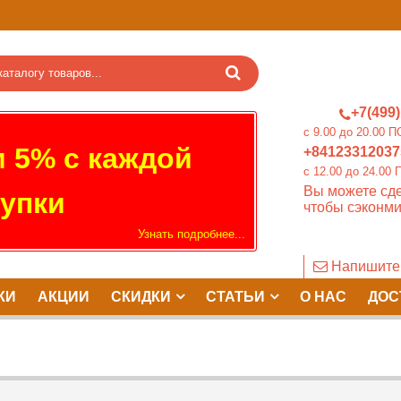
+7(499)
c 9.00 до 20.0
 5% с каждой
+84123312037
c 12.00 до 24.
Вы можете сде
упки
чтобы сэконми
Узнать подробнее...
Напишите
КИ
АКЦИИ
СКИДКИ
СТАТЬИ
О НАС
ДОС