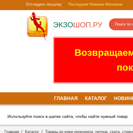
Отследить посылку
Последние Новинки Магазина
ЭКЗО
ШОП.РУ
Возвращаем
пок
ГЛАВНАЯ
КАТАЛОГ
НОВИН
Используйте поиск в шапке сайта, чтобы найти нужный товар.
Главная
/
Каталог
/
Товары из кожи крокодила, питона, ската, страу