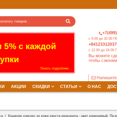
+7(499)
c 9.00 до 20.0
 5% с каждой
+84123312037
c 12.00 до 24.
Вы можете сде
упки
чтобы сэконми
Узнать подробнее...
Напишите
КИ
АКЦИИ
СКИДКИ
СТАТЬИ
О НАС
ДОС
са
/ Кошелек унисекс из кожи хвоста крокодила - цвет коричневый. Пр-в