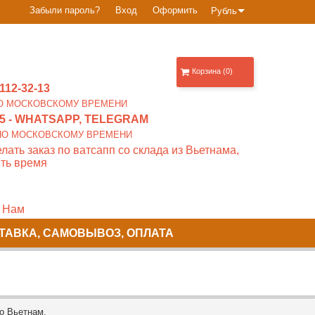
Забыли пароль?
Вход
Оформить
Рубль
Корзина (0)
112-32-13
0 ПО МОСКОВСКОМУ ВРЕМЕНИ
5
- WHATSAPP, TELEGRAM
00 ПО МОСКОВСКОМУ ВРЕМЕНИ
лать заказ по ватсапп со склада из Вьетнама,
ть время
 Нам
ТАВКА, САМОВЫВОЗ, ОПЛАТА
о Вьетнам.