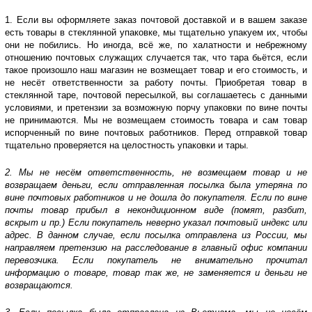
1. Если вы оформляете заказ почтовой доставкой и в вашем заказе
есть товары в стеклянной упаковке, мы тщательно упакуем их, чтобы
они не побились. Но иногда, всё же, по халатности и небрежному
отношению почтовых служащих случается так, что тара бьётся, если
такое произошло наш магазин не возмещает товар и его стоимость, и
не несёт ответственности за работу почты. Приобретая товар в
стеклянной таре, почтовой пересылкой, вы соглашаетесь с данными
условиями, и претензии за возможную порчу упаковки по вине почты
не принимаются. Мы не возмещаем стоимость товара и сам товар
испорченный по вине почтовых работников. Перед отправкой товар
тщательно проверяется на целостность упаковки и тары.
2. Мы не несём ответственность, не возмещаем товар и не
возвращаем деньги, если отправленная посылка была утеряна по
вине почтовых работников и не дошла до покупателя. Если по вине
почты товар прибыл в некондиционном виде (помят, разбит,
вскрыт и пр.) Если покупатель неверно указал почтовый индекс или
адрес. В данном случае, если посылка отправлена из России, мы
направляем претензию на расследование в главный офис компании
перевозчика. Если покупатель не внимательно прочитал
информацию о товаре, товар так же, не заменяется и деньги не
возвращаются.