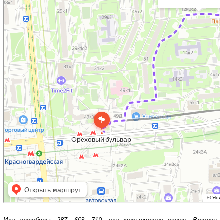
Или автобусы: 287, 608, 719, или маршрутное такси. Вторая