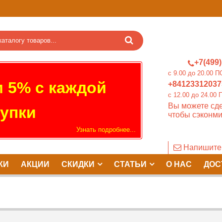
+7(499)
c 9.00 до 20.0
 5% с каждой
+84123312037
c 12.00 до 24.
Вы можете сде
упки
чтобы сэконми
Узнать подробнее...
Напишите
КИ
АКЦИИ
СКИДКИ
СТАТЬИ
О НАС
ДОС