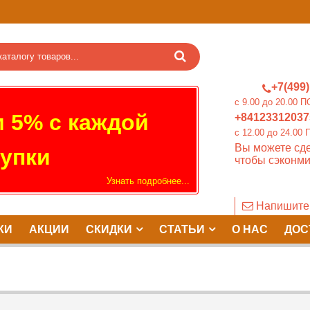
+7(499)
c 9.00 до 20.0
 5% с каждой
+84123312037
c 12.00 до 24.
Вы можете сде
упки
чтобы сэконми
Узнать подробнее...
Напишите
КИ
АКЦИИ
СКИДКИ
СТАТЬИ
О НАС
ДОС