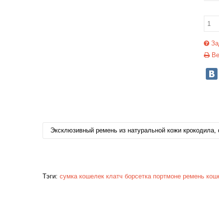
За
Ве
Эксклюзивный ремень из натуральной кожи крокодила, 
Тэги:
сумка
кошелек
клатч
борсетка
портмоне
ремень
кош