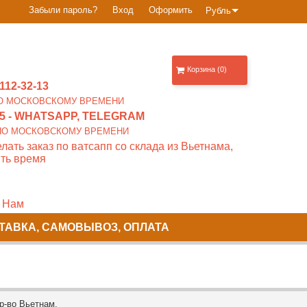
Забыли пароль?
Вход
Оформить
Рубль
Корзина (0)
112-32-13
0 ПО МОСКОВСКОМУ ВРЕМЕНИ
5
- WHATSAPP, TELEGRAM
00 ПО МОСКОВСКОМУ ВРЕМЕНИ
лать заказ по ватсапп со склада из Вьетнама,
ть время
 Нам
ТАВКА, САМОВЫВОЗ, ОПЛАТА
р-во Вьетнам.