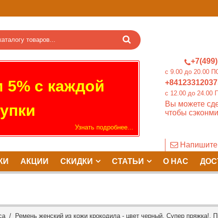
+7(499)
c 9.00 до 20.0
 5% с каждой
+84123312037
c 12.00 до 24.
Вы можете сде
упки
чтобы сэконми
Узнать подробнее...
Напишите
КИ
АКЦИИ
СКИДКИ
СТАТЬИ
О НАС
ДОС
са
/ Ремень женский из кожи крокодила - цвет черный. Супер пряжка!. П