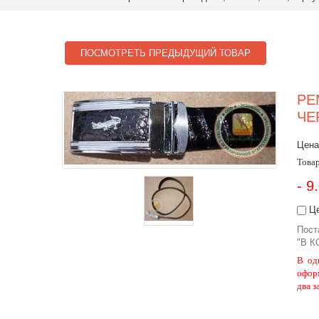
ПОСМОТРЕТЬ ПРЕДЫДУЩИЙ ТОВАР
РЕ
ЧЕ
Цена
Товар
- 9
Це
Пост
"В К
В од
офор
два з