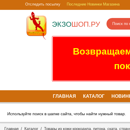
Отследить посылку
Последние Новинки Магазина
ЭКЗО
ШОП.РУ
Возвращаем
пок
ГЛАВНАЯ
КАТАЛОГ
НОВИН
Используйте поиск в шапке сайта, чтобы найти нужный товар.
Главная
/
Каталог
/
Товары из кожи крокодила, питона, ската, страу