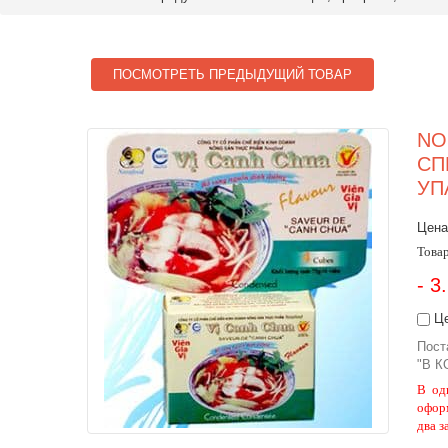
ПОСМОТРЕТЬ ПРЕДЫДУЩИЙ ТОВАР
NO
СП
УП
Цена
Товар
- 3
Це
Пост
"В К
В од
офор
два з