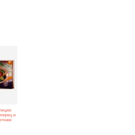
специи:
 перец и
етнам.