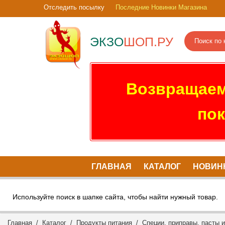
Отследить посылку
Последние Новинки Магазина
ЭКЗО
ШОП.РУ
Возвращаем
пок
ГЛАВНАЯ
КАТАЛОГ
НОВИН
Используйте поиск в шапке сайта, чтобы найти нужный товар.
Главная
/
Каталог
/
Продукты питания
/
Специи, приправы, пасты 