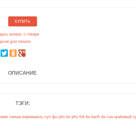
КУПИТЬ
дать вопрос о товаре
рсия для печати
ОПИСАНИЕ
ТЭГИ:
овая
лапша
вермишель
суп фо
pho bo
pho thit bo
banh da cua
крабовый с