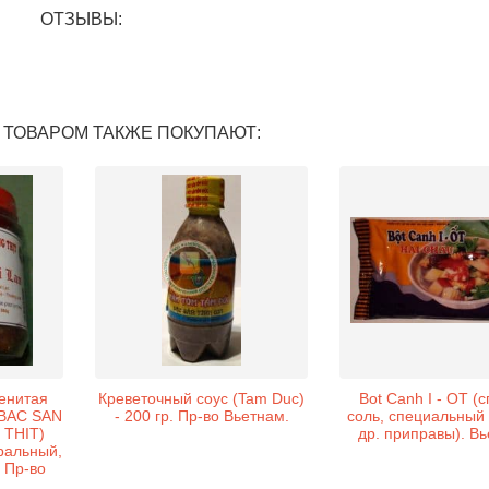
ОТЗЫВЫ:
 ТОВАРОМ ТАКЖЕ ПОКУПАЮТ:
енитая
Креветочный соус (Tam Duc)
Bot Canh I - OT (
(BAC SAN
- 200 гр. Пр-во Вьетнам.
соль, специальный
THIT)
др. приправы). Вь
ральный,
 Пр-во