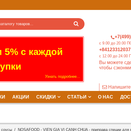
+7(499)
c 9.00 до 20.0
 5% с каждой
+84123312037
c 12.00 до 24.
Вы можете сде
упки
чтобы сэконми
Узнать подробнее...
Напишите
КИ
АКЦИИ
СКИДКИ
СТАТЬИ
О НАС
ДОС
и соусы
/ NOSAFOOD - VIEN GIA VI CANH CHUA - приправа специи для приг