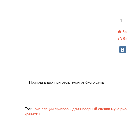
За
Ве
Приправа для приготовления рыбного супа
Тэги:
рис
специи
приправы
длиннозерный
специи
мука
рис
креветки