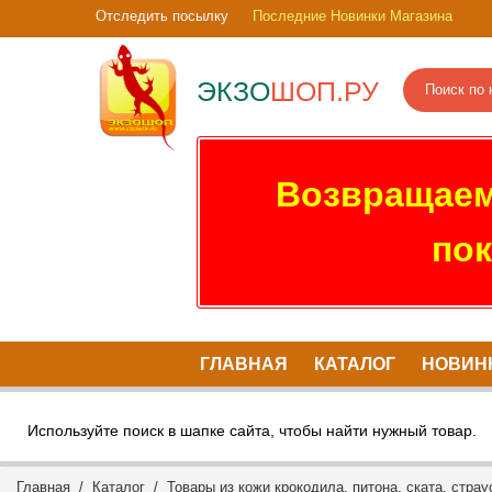
Отследить посылку
Последние Новинки Магазина
ЭКЗО
ШОП.РУ
Возвращаем
пок
ГЛАВНАЯ
КАТАЛОГ
НОВИН
Используйте поиск в шапке сайта, чтобы найти нужный товар.
Главная
/
Каталог
/
Товары из кожи крокодила, питона, ската, страу