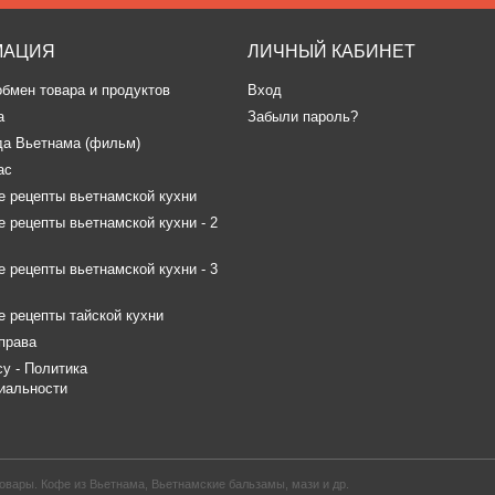
МАЦИЯ
ЛИЧНЫЙ КАБИНЕТ
обмен товара и продуктов
Вход
а
Забыли пароль?
да Вьетнама (фильм)
ас
 рецепты вьетнамской кухни
 рецепты вьетнамской кухни - 2
 рецепты вьетнамской кухни - 3
 рецепты тайской кухни
права
icy - Политика
иальности
овары. Кофе из Вьетнама, Вьетнамские бальзамы, мази и др.