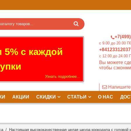
+7(499)
c 9.00 до 20.0
 5% с каждой
+84123312037
c 12.00 до 24.
Вы можете сде
упки
чтобы сэконми
Узнать подробнее...
Напишите
КИ
АКЦИИ
СКИДКИ
СТАТЬИ
О НАС
ДОС
са
/ Настоящая высококачественная целая шкура крокодила с головой и