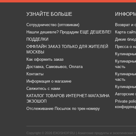
УЗНАЙТЕ БОЛЬШЕ
ИНФОР
Сотрудничество (оптовикам)
Возврат и 
​Нашли дешевле? Продадим ЕЩЕ ДЕШЕВЛЕ!
Карта сайт
ПОДДЕЛКИ
Дикие блю
ОФФЛАЙН ЗАКАЗ ТОЛЬКО ДЛЯ ЖИТЕЛЕЙ
Пресса о н
МОСКВЫ
Кулинарные
Как оформить заказ
Кулинарные
Доставка, Самовывоз, Оплата
часть
Контакты
Кулинарные
часть
Информация о магазине
Кулинарные
Свяжитесь с нами
Авторские 
КАТАЛОГ ТОВАРОВ ИНТЕРНЕТ-МАГАЗИНА
ЭКЗОШОП
Private pol
конфиденц
Отслеживание Посылок по трек-номеру
Copyright © 2026
EXOSHOP.RU | Азиатские продукты и экзотические т