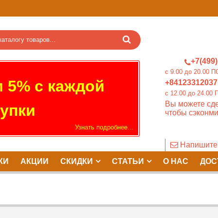
+7(499)
c 9.00 до 20.0
 5% с каждой
+84123312037
c 12.00 до 24.
Вы можете сде
упки
чтобы сэконми
Узнать подробнее...
Напишите
КИ
АКЦИИ
СКИДКИ
СТАТЬИ
О НАС
ДОС