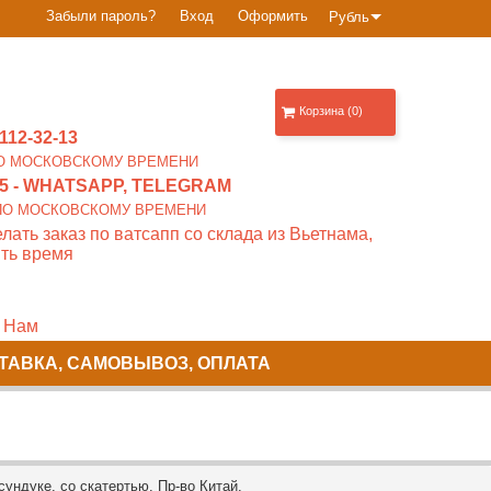
Забыли пароль?
Вход
Оформить
Рубль
Корзина (0)
112-32-13
0 ПО МОСКОВСКОМУ ВРЕМЕНИ
5
- WHATSAPP, TELEGRAM
00 ПО МОСКОВСКОМУ ВРЕМЕНИ
лать заказ по ватсапп со склада из Вьетнама,
ть время
 Нам
ТАВКА, САМОВЫВОЗ, ОПЛАТА
ундуке, со скатертью. Пр-во Китай.