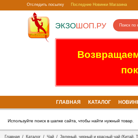
Отследить посылку
Последние Новинки Магазина
ЭКЗО
ШОП.РУ
Возвращаем
пок
ГЛАВНАЯ
КАТАЛОГ
НОВИН
Используйте поиск в шапке сайта, чтобы найти нужный товар.
Главная
/
Каталог
/
Чай
/
Зеленый, черный и красный чай (Китай, Т