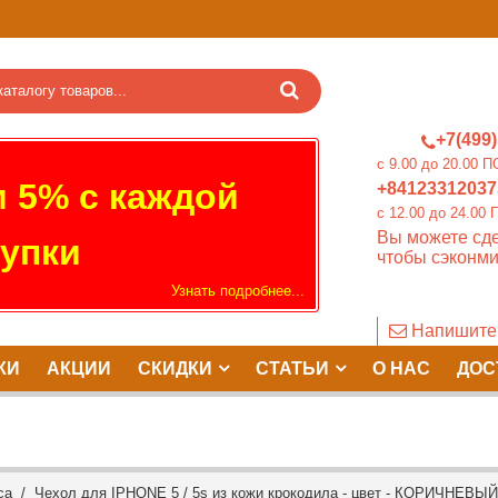
+7(499)
c 9.00 до 20.0
 5% с каждой
+84123312037
c 12.00 до 24.
Вы можете сде
упки
чтобы сэконми
Узнать подробнее...
Напишите
КИ
АКЦИИ
СКИДКИ
СТАТЬИ
О НАС
ДОС
са
/ Чехол для IPHONE 5 / 5s из кожи крокодила - цвет - КОРИЧНЕВЫ