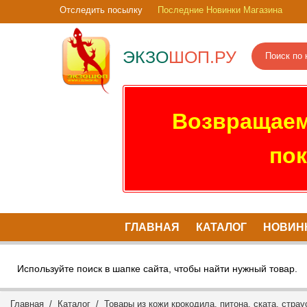
Отследить посылку
Последние Новинки Магазина
ЭКЗО
ШОП.РУ
Возвращаем
пок
ГЛАВНАЯ
КАТАЛОГ
НОВИН
Используйте поиск в шапке сайта, чтобы найти нужный товар.
Главная
/
Каталог
/
Товары из кожи крокодила, питона, ската, страу