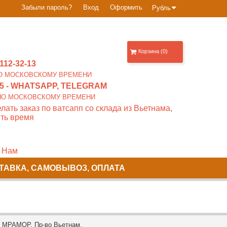
Забыли пароль?
Вход
Оформить
Рубль
Корзина (0)
112-32-13
0 ПО МОСКОВСКОМУ ВРЕМЕНИ
5
- WHATSAPP, TELEGRAM
00 ПО МОСКОВСКОМУ ВРЕМЕНИ
лать заказ по ватсапп со склада из Вьетнама,
ть время
 Нам
ТАВКА, САМОВЫВОЗ, ОПЛАТА
Й МРАМОР. Пр-во Вьетнам.