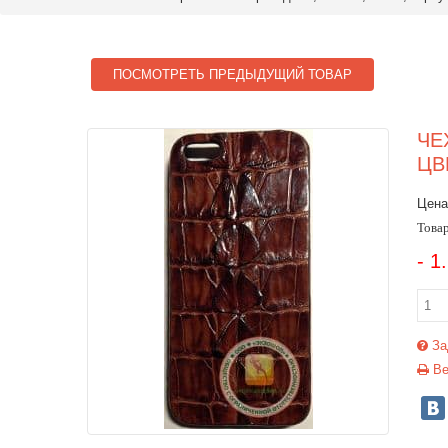
ПОСМОТРЕТЬ ПРЕДЫДУЩИЙ ТОВАР
ЧЕ
ЦВ
Цена
Товар
- 1
За
Ве