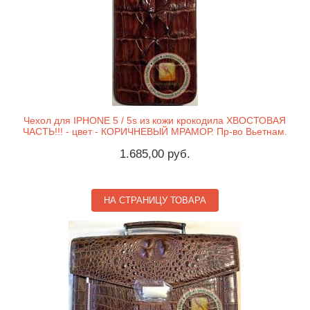
Чехол для IPHONE 5 / 5s из кожи крокодила ХВОСТОВАЯ
ЧАСТЬ!!! - цвет - КОРИЧНЕВЫЙ МРАМОР. Пр-во Вьетнам.
1.685,00 руб.
НА СТРАНИЦУ ТОВАРА