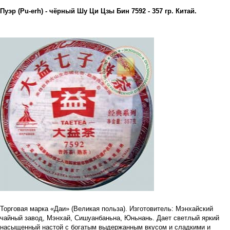
Пуэр (Pu-erh) - чёрный Шу Ци Цзы Бин 7592 - 357 гр. Китай.
Торговая марка «Даи» (Великая польза). Изготовитель: Мэнхайский
чайный завод, Мэнхай, Сишуанбаньна, Юньнань. Дает светлый яркий
насыщенный настой с богатым выдержанным вкусом и сладкими и