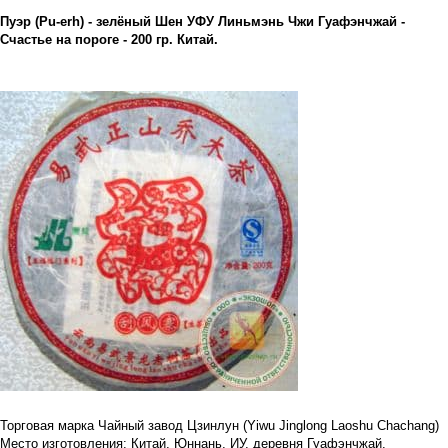
Пуэр (Pu-erh) - зелёный Шен УФУ Линьмэнь Чжи Гуафэнчжай -
Счастье на пороге - 200 гр. Китай.
Торговая марка Чайный завод Цзинлун (Yiwu Jinglong Laoshu Chachang)
Место изготовления: Китай, Юннань, ИУ, деревня Гуафэнчжай.