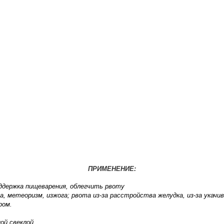
ПРИМЕНЕНИЕ:
ддержка пищеварения, облегчить рвоту
 метеоризм, изжога; рвота из-за расстройства желудка, из-за укачив
ром.
ой свеклой.