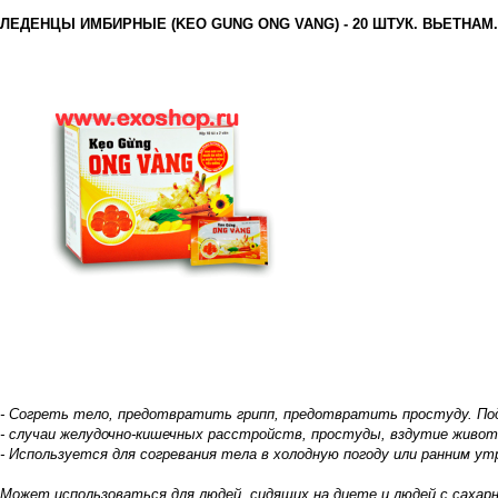
ЛЕДЕНЦЫ ИМБИРНЫЕ (KEO GUNG ONG VANG) - 20 ШТУК. ВЬЕТНАМ.
- Согреть тело, предотвратить грипп, предотвратить простуду. По
- случаи желудочно-кишечных расстройств, простуды, вздутие живота,
- Используется для согревания тела в холодную погоду или ранним ут
Может использоваться для людей, сидящих на диете и людей с сахарн