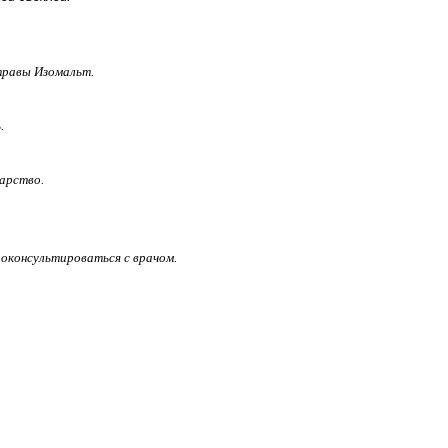
 травы Изомальт.
.
арство.
роконсультироваться с врачом.