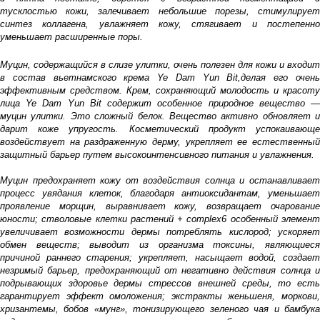
тусклостью кожи, залечивает небольшие порезы, стимулирует
синтез коллагена, увлажняет кожу, стягивает и постепенно
уменьшает расширенные поры.
Муцин, содержащийся в слизе улитки, очень полезен для кожи и входит
в состав вьетнамского крема Ye Dam Yun Bit,делая его очень
эффективным средством. Крем, сохраняющий молодость и красоту
лица Ye Dam Yun Bit содержит особенное природное вещество —
муцин улитки. Это сложный белок. Вещество активно обновляет и
дарит коже упругость. Косметический продукт успокаивающе
воздействует на раздраженную дерму, укрепляет ее естественный
защитный барьер путем высокоинтенсивного питания и увлажнения.
Муцин предохраняет кожу от воздействия солнца и останавливает
процесс увядания клеток, благодаря антиоксидантам, уменьшает
проявление морщин, выравнивает кожу, возвращает очарование
юности; стволовые клетки растений + complex6 особенный элемент
увеличивает возможности дермы потреблять кислород; ускоряет
обмен веществ; выводит из организма токсины, являющиеся
причиной раннего старения; укрепляет, насыщает водой, создает
незримый барьер, предохраняющий от негативно действия солнца и
подрывающих здоровье дермы стрессов внешней среды, то есть
гарантирует эффект омоложения; экстракты женьшеня, моркови,
хризантемы, бобов «мунг», тонизирующего зеленого чая и бамбука