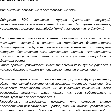
CREAM) – 50
ГР
.
КОРЕЯ
Интенсивное обновление и восстановление кожи.
Содержит 30% чилийского муцина (улиточная секреция),
растительные стволовые клетки + complex6 (экстракт женmшеня,
хризантемы, моркови, маша(бобы "мунг"), зеленого чая, и бамбука)
Растительные стволовые клетки повышают способность кожи
поглощать кислород и влияют на метаболизм быстрее,также
фитоплацента содержит аминокислоты,витамины и минералы
которые обеспечивают коже интенсивное питание. Фитоплацента
содержит ингредиенты схожие с женским гормоном и ингредиенты
фактора роста.
Этот продукт успокаивает чувствительную кожу путем укрепления
кожного барьера и путем интенсивного питания и увлажнения.
Улиточный крем - это сильнодействующий, многофункциональный,
одноступенчатый косметический препарат третьего поколения для
обновления поверхности кожи, не вызывающий привыкания. Кожа
распознаёт вещества слизи улитки как свои собственные и
использует их для восстановления.
Проведенные исследования показали, что секреция улиток
способствует разглаживанию шрамов, морщин, ожогов, удаляет угри
и пятна постакне, борется с возрастной пигментацией и