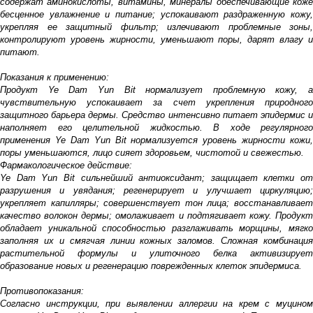
содержат аминокислоты, витамины, минералы обеспечивающие коже
бесценное увлажнение и питание; успокаивают раздраженную кожу,
укрепляя ее защитный фильтр; излечивают проблемные зоны,
контролируют уровень жирности, уменьшают поры, дарят влагу и
питают.
Показания к применению:
Продукт Ye Dam Yun Bit нормализует проблемную кожу, а
чувствительную успокаивает за счет укрепления природного
защитного барьера дермы. Средство интенсивно питает эпидермис и
наполняет его целительной жидкостью. В ходе регулярного
применения Ye Dam Yun Bit нормализуется уровень жирности кожи,
поры уменьшаются, лицо сияет здоровьем, чистотой и свежестью.
Фармакологическое действие:
Ye Dam Yun Bit сильнейший антиоксидант; защищает клетки от
разрушения и увядания; регенерирует и улучшает циркуляцию;
укрепляет капилляры; совершенствует тон лица; восстанавливает
качество волокон дермы; омолаживает и подтягивает кожу. Продукт
обладает уникальной способностью разглаживать морщины, мягко
заполняя их и смягчая линии кожных заломов. Сложная комбинация
растительной формулы и улиточного белка активизирует
образование новых и регенерацию поврежденных клеток эпидермиса.
Противопоказания:
Согласно инструкции, при выявлении аллергии на крем с муцином