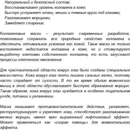
Натуральный и безопасный состав;
Восстанавливает уровень коллагена в коже;
Быстро устраняет отеки, мешки и темные круги под глазами;
Разглаживает морщинки;
Замедляет старение.
Коллагеновые маски – результат современных разработок,
позволивших сохранить все природные свойства коллагена и
обеспечить оптимальное усвоение его кожей. Такие маски не только
восполняют недостаток коллагена в коже, но и стимулируют
выработку клетками собственного коллагена, то есть запускают
процессы клеточного омоложения.
Для чувствительной области вокруг глаз были созданы специальные
маски-патчи. Кожа вокруг глаз почти лишена сальных желез, поэтому
часто страдает от сухости. В то же время обилие мимических
мышц в этой области обуславливает быстрое образование морщин.
Таким образом, кожа вокруг глаз нуждается в особенно тщательном
уходе, питании и увлажнении.
Маска оказывает противовоспалительное действие, увлажняет,
реструктуризирует и укрепляет кожу, способствует разглаживанию
мелких морщин, имеет ярко выраженный лифтинговый эффект.
Может применяться как «скорая помощь» для моментального
эффекта.