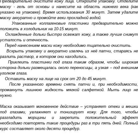
Предварительно очистите кожу лица. Откройте упаковку. Отделите
маску - гель от основы и нанесите на область нижнего века (как
указано на упаковке). Время использования 30 минут. Затем удалите
маску аккуратно и промойте веки прохладной водой.
Упакованные коллагеновые пластинки предварительно можно
положить в холодильник на 10-15 минут.
Охлажденные дольки быстро освежат кожу, а также лучше снимут
усталость и отечность.
Перед нанесением маски кожу необходимо тщательно очистить.
Вскрыть упаковку и аккуратно извлечь из неё патчи, стараясь не
разлить раствор, в котором они находились.
Приклеить пластинки под глаза таким образом, чтобы широкая
сторона дольки размещалась около переносицы, а узкая – под внешним
уголком глаза.
Оставить маску на лице на срок от 20 до 45 минут.
После указанного времени снять патчи и, при необходимости,
промакнуть лишнюю жидкость мягкой салфеткой. Мыть лицо не
нужно.
Маска оказывает мгновенное действие – устраняет отеки и мешки
под глазами, увлажняет и тонизирует кожу. Для того, чтобы
разгладить морщины и закрепить положительный эффект
необходимо повторять такие процедуры раз в три пять дней. Полный
курс составляет около десяти процедур.