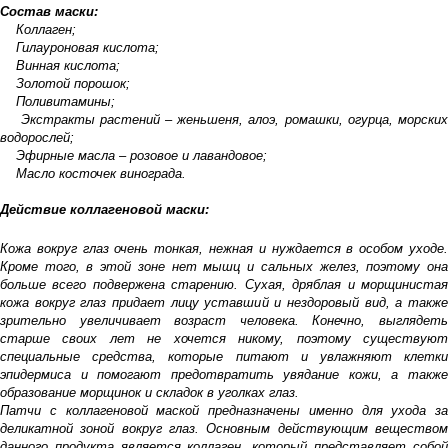
Состав маски:
Коллаген;
Гилауроновая кислота;
Винная кислота;
Золотой порошок;
Поливитамины;
Экстракты растений – женьшеня, алоэ, ромашки, огурца, морских
водорослей;
Эфирные масла – розовое и лавандовое;
Масло косточек винограда.
Действие коллагеновой маски:
Кожа вокруг глаз очень тонкая, нежная и нуждается в особом уходе.
Кроме того, в этой зоне нет мышц и сальных желез, поэтому она
больше всего подвержена старению. Сухая, дряблая и морщинистая
кожа вокруг глаз придает лицу уставший и нездоровый вид, а также
зрительно увеличивает возраст человека. Конечно, выглядеть
старше своих лет не хочется никому, поэтому существуют
специальные средства, которые питают и увлажняют клетки
эпидермиса и помогают предотвратить увядание кожи, а также
образование морщинок и складок в уголках глаз.
Патчи с коллагеновой маской предназначены именно для ухода за
деликатной зоной вокруг глаз. Основным действующим веществом
данного продукта является коллаген, который представляет собой